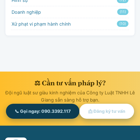
Hình sự
(12)
Doanh nghiệp
(11)
Xử phạt vi phạm hành chính
(10)
⚖ Cần tư vấn pháp lý?
Đội ngũ luật sư giàu kinh nghiệm của Công ty Luật TNHH Lê
Giang sẵn sàng hỗ trợ bạn.
📞 Gọi ngay: 090.3392.117
📩 Đăng ký tư vấn