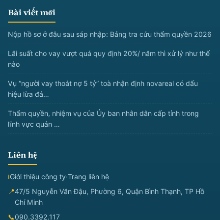
Bài viết mới
Nộp hồ sơ ở đâu sau sáp nhập: Bảng tra cứu thẩm quyền 2026
Lãi suất cho vay vượt quá quy định 20%/ năm thì xử lý như thế
nào
Vụ “người vay thoát nợ 5 tỷ” toà nhận định novareal có dấu
hiệu lừa đả…
Thẩm quyền, nhiệm vụ của Ủy ban nhân dân cấp tỉnh trong
lĩnh vực quản …
Liên hệ
ℹ
Giới thiệu công ty
·
Trang liên hệ
📍
47/5 Nguyễn Văn Đậu, Phường 6, Quận Bình Thạnh, TP Hồ
Chí Minh
📞
090.3392.117