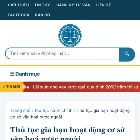
GIỚI THIỆU
TIN TỨC
ĐĂNG KÝ TƯ VẤN
LIÊN HỆ
FACEBOOK
BẢN ĐỒ
🔍
☰ Danh mục
26
⚡ TIN MỚI
Lãi suất cho vay vượt quá quy định 20%/ năm thì xử lý như thế 
Trang chủ
›
thủ tục hành chính
›
Thủ tục gia hạn hoạt động
cơ sở văn hoá nước ngoài
Thủ tục gia hạn hoạt động cơ sở
văn hoá nước ngoài