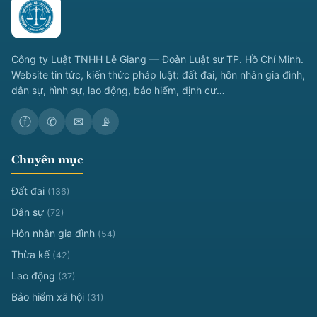
Công ty Luật TNHH Lê Giang — Đoàn Luật sư TP. Hồ Chí Minh.
Website tin tức, kiến thức pháp luật: đất đai, hôn nhân gia đình,
dân sự, hình sự, lao động, bảo hiểm, định cư…
ⓕ
✆
✉
📡
Chuyên mục
Đất đai
(136)
Dân sự
(72)
Hôn nhân gia đình
(54)
Thừa kế
(42)
Lao động
(37)
Bảo hiểm xã hội
(31)