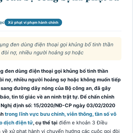
đọc
Xử phạt vi phạm hành chính
dụng đen dùng điện thoại gọi khủng bố tinh thần
ể đòi nợ, nhiều người hoảng sợ hoặc
ng đen dùng điện thoại gọi khủng bố tinh thần
đòi nợ, nhiều người hoảng sợ hoặc không muốn tiếp
 sang đường dây nóng của Bộ công an, đã gây
báo, tin tố giác về an ninh trật tự. Để chấn chỉnh
nh Nghị định số: 15/2020/NĐ-CP ngày 03/02/2020
nh
trong lĩnh vực bưu chính, viễn thông, tần số vô
o dịch điện tử
, cụ thể tại
điểm e khoản 3 Điều
 về xử phạt hành vi chuyển hướng các cuộc gọi đòi