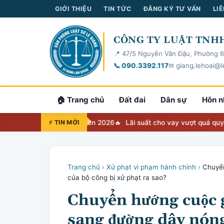
GIỚI THIỆU
TIN TỨC
ĐĂNG KÝ TƯ VẤN
LIÊ
CÔNG TY LUẬT TNHH
📍 47/5 Nguyễn Văn Đậu, Phường 6
📞 090.3392.117
✉ giang.lehoai@l
🏠 Trang chủ
Đất đai
Dân sự
Hôn n
g tra cứu thẩm quyền 2026
⚡ TIN MỚI
Lãi suất cho vay vượt quá quy định 20%
Trang chủ
›
Xử phạt vi phạm hành chính
›
Chuyển
của bộ công bị xử phạt ra sao?
Chuyển hướng cuộc 
sang đường dây nóng