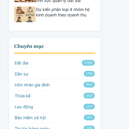
lĩnh vực quản lý đất đai
Dự kiến phân loại 4 nhóm hộ
kinh doanh theo doanh thu
Chuyên mục
Đất đai
(136)
Dân sự
(72)
Hôn nhân gia đình
(54)
Thừa kế
(42)
Lao động
(37)
Bảo hiểm xã hội
(31)
Tin tức hàng ngày
(30)