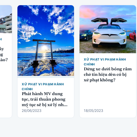
H
ây
ng
nào?
XỬ PHẠT VI PHẠM HÀNH
CHÍNH
Dừng xe dưới bóng râm
chờ tín hiệu đèn có bị
xử phạt không?
XỬ PHẠT VI PHẠM HÀNH
CHÍNH
Phát hành MV dung
tục, trái thuần phong
mỹ tục sẽ bị xử lý như
thế nào?
26/06/2023
18/05/2023