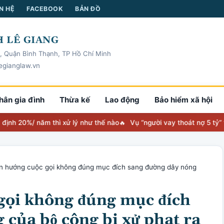
N HỆ
FACEBOOK
BẢN ĐỒ
 LÊ GIANG
, Quận Bình Thạnh, TP Hồ Chí Minh
egianglaw.vn
hân gia đình
Thừa kế
Lao động
Bảo hiểm xã hội
/ năm thì xử lý như thế nào
Vụ “người vay thoát nợ 5 tỷ” toà nhận
 hướng cuộc gọi không đúng mục đích sang đường dây nóng
gọi không đúng mục đích
 của bộ công bị xử phạt ra