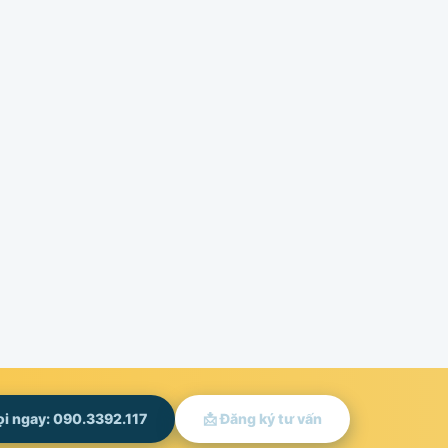
ọi ngay: 090.3392.117
📩 Đăng ký tư vấn