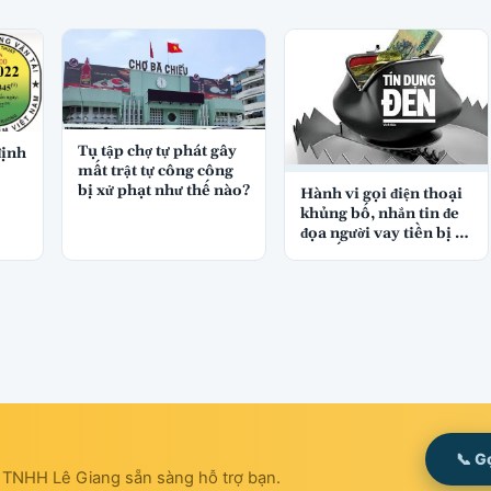
Tụ tập chợ tự phát gây
định
mất trật tự công công
bị xử phạt như thế nào?
Hành vi gọi điện thoại
khủng bố, nhắn tin đe
đọa người vay tiền bị xử
lý thế nào?
📞 G
t TNHH Lê Giang sẵn sàng hỗ trợ bạn.