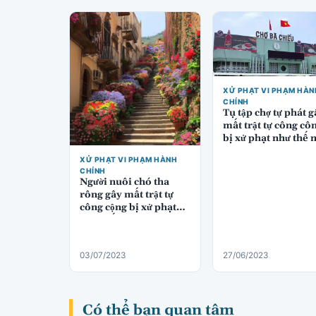
XỬ PHẠT VI PHẠM HÀN
CHÍNH
Tụ tập chợ tự phát g
mất trật tự công cô
bị xử phạt như thế 
XỬ PHẠT VI PHẠM HÀNH
CHÍNH
Người nuôi chó tha
rông gây mất trật tự
công cộng bị xử phạt
như thế nào
03/07/2023
27/06/2023
Có thể bạn quan tâm