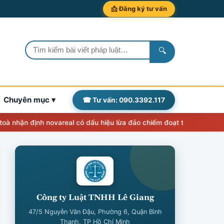
📩 Đăng ký tư vấn
🔍
Chuyên mục ▾
☎ Tư vấn: 090.3392.117
 định novareal có dấu hiệu lừa đảo chiếm đoạt tài sản
Thẩm quyền,
Công ty Luật TNHH Lê Giang
47/5 Nguyễn Văn Đậu, Phường 6, Quận Bình
Thạnh, TP Hồ Chí Minh