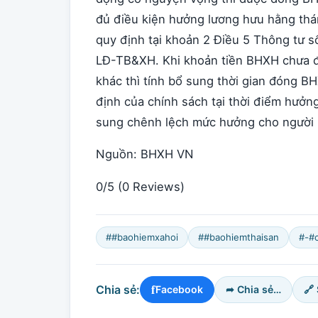
đủ điều kiện hưởng lương hưu hằng thá
quy định tại khoản 2 Điều 5 Thông tư
LĐ-TB&XH. Khi khoản tiền BHXH chưa đ
khác thì tính bổ sung thời gian đóng B
định của chính sách tại thời điểm hưởng
sung chênh lệch mức hưởng cho người l
Nguồn: BHXH VN
0/5
(0 Reviews)
##baohiemxahoi
##baohiemthaisan
#-#
f
Chia sẻ:
Facebook
➦ Chia sẻ…
🔗