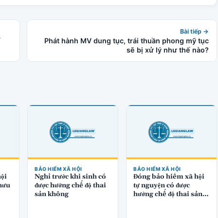
Bài tiếp →
í
Phát hành MV dung tục, trái thuần phong mỹ tục
sẽ bị xử lý như thế nào?
BẢO HIỂM XÃ HỘI
BẢO HIỂM XÃ HỘI
ội
Nghỉ trước khi sinh có
Đóng bảo hiểm xã hội
 hưu
được hưởng chế độ thai
tự nguyện có được
sản không
hưởng chế độ thai sản
không