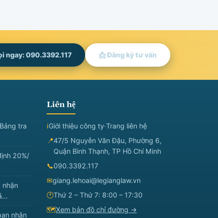
ọi ngay: 090.3392.117
📩 Đăng ký tư vấn
Liên hệ
Bảng tra
ℹ
Giới thiệu công ty
·
Trang liên hệ
📍
47/5 Nguyễn Văn Đậu, Phường 6,
Quận Bình Thạnh, TP Hồ Chí Minh
định 20%/
📞
090.3392.117
✉
giang.lehoai@legianglaw.vn
à nhận
🕐
Thứ 2 – Thứ 7: 8:00 – 17:30
đả…
🗺
Xem bản đồ chỉ đường →
ban nhân