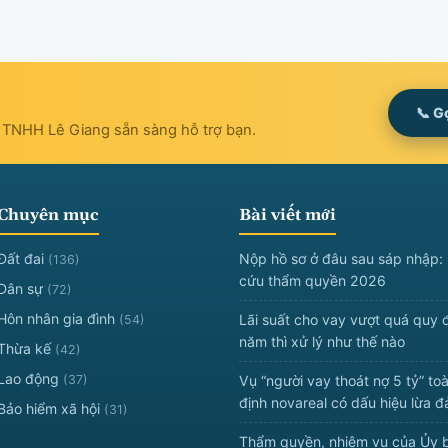
📞 G
t TNHH Lê Giang sẵn sàng hỗ trợ bạn.
Chuyên mục
Bài viết mới
Đất đai
Nộp hồ sơ ở đâu sau sáp nhập: 
(136)
cứu thẩm quyền 2026
Dân sự
(72)
Hôn nhân gia đình
Lãi suất cho vay vượt quá quy 
(54)
năm thì xử lý như thế nào
Thừa kế
(42)
Lao động
(37)
Vụ “người vay thoát nợ 5 tỷ” to
định novareal có dấu hiệu lừa 
Bảo hiểm xã hội
(31)
Thẩm quyền, nhiệm vụ của Ủy 