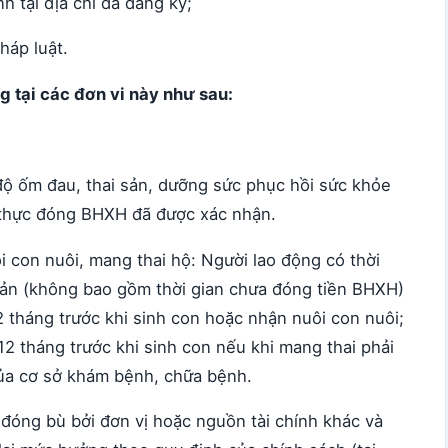
 tại địa chỉ đã đăng ký;
háp luật.
g tại các đơn vi này như sau:
ộ ốm đau, thai sản, dưỡng sức phục hồi sức khỏe
n thực đóng BHXH đã được xác nhận.
i con nuôi, mang thai hộ: Người lao động có thời
ản (không bao gồm thời gian chưa đóng tiền BHXH)
12 tháng trước khi sinh con hoặc nhận nuôi con nuôi;
 12 tháng trước khi sinh con nếu khi mang thai phải
của cơ sở khám bệnh, chữa bệnh.
đóng bù bởi đơn vị hoặc nguồn tài chính khác và