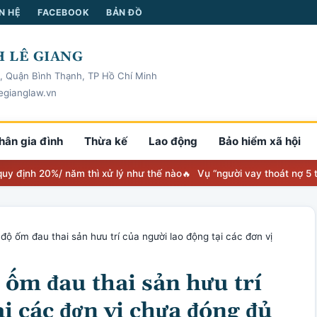
N HỆ
FACEBOOK
BẢN ĐỒ
 LÊ GIANG
, Quận Bình Thạnh, TP Hồ Chí Minh
egianglaw.vn
hân gia đình
Thừa kế
Lao động
Bảo hiểm xã hội
 20%/ năm thì xử lý như thế nào
Vụ “người vay thoát nợ 5 tỷ” toà 
ộ ốm đau thai sản hưu trí của người lao động tại các đơn vị
 ốm đau thai sản hưu trí
ại các đơn vị chưa đóng đủ