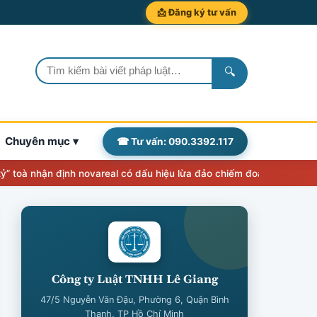
📩 Đăng ký tư vấn
🔍
Chuyên mục ▾
☎ Tư vấn: 090.3392.117
nhận định novareal có dấu hiệu lừa đảo chiếm đoạt tài sản
Thẩm qu
Công ty Luật TNHH Lê Giang
47/5 Nguyễn Văn Đậu, Phường 6, Quận Bình
Thạnh, TP Hồ Chí Minh