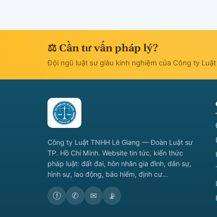
⚖ Cần tư vấn pháp lý?
Đội ngũ luật sư giàu kinh nghiệm của Công ty Luậ
Công ty Luật TNHH Lê Giang — Đoàn Luật sư
TP. Hồ Chí Minh. Website tin tức, kiến thức
pháp luật: đất đai, hôn nhân gia đình, dân sự,
hình sự, lao động, bảo hiểm, định cư…
ⓕ
✆
✉
📡