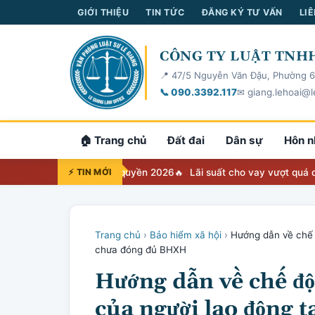
GIỚI THIỆU
TIN TỨC
ĐĂNG KÝ TƯ VẤN
LIÊ
CÔNG TY LUẬT TNHH
📍 47/5 Nguyễn Văn Đậu, Phường 6
📞 090.3392.117
✉ giang.lehoai@l
🏠 Trang chủ
Đất đai
Dân sự
Hôn n
Bảng tra cứu thẩm quyền 2026
⚡ TIN MỚI
Lãi suất cho vay vượt quá quy định
Trang chủ
›
Bảo hiểm xã hội
›
Hướng dẫn về chế đ
chưa đóng đủ BHXH
Hướng dẫn về chế độ
của người lao động t