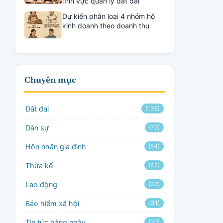
lĩnh vực quản lý đất đai
Dự kiến phân loại 4 nhóm hộ
kinh doanh theo doanh thu
Chuyên mục
Đất đai
(136)
Dân sự
(72)
Hôn nhân gia đình
(54)
Thừa kế
(42)
Lao động
(37)
Bảo hiểm xã hội
(31)
Tin tức hàng ngày
(30)