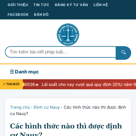
GIỚI THIỆU
TIN TỨC
ĐĂNG KÝ TƯ VẤN
LIÊN HỆ
FACEBOOK
BẢN ĐỒ
🔍
☰ Danh mục
ền 2026
⚡ TIN MỚI
Lãi suất cho vay vượt quá quy định 20%/ năm thì xử lý như
Trang chủ
›
Định cư Nauy
›
Các hình thức nào thì được định
cư Nauy?
Các hình thức nào thì được định
cư Nauy?