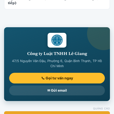
tiếp)
Công ty Luật TNHH Lê Giang
47/5 Nguyễn Văn Đậu, Phường 6, Quận Bình Thạnh, TP Hồ
Chí Minh
📞 Gọi tư vấn ngay
✉ Gửi email
QUẢNG CÁO