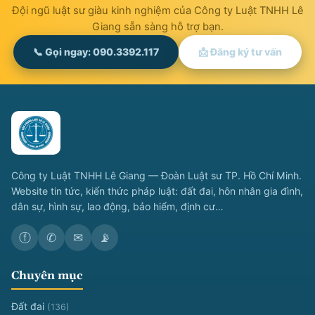
Đội ngũ luật sư giàu kinh nghiệm của Công ty Luật TNHH Lê
Giang sẵn sàng hỗ trợ bạn.
📞 Gọi ngay: 090.3392.117
📩 Đăng ký tư vấn
Công ty Luật TNHH Lê Giang — Đoàn Luật sư TP. Hồ Chí Minh.
Website tin tức, kiến thức pháp luật: đất đai, hôn nhân gia đình,
dân sự, hình sự, lao động, bảo hiểm, định cư…
ⓕ
✆
✉
📡
Chuyên mục
Đất đai
(136)