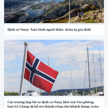
Định cư Nauy- bảo lãnh người thân- đoàn tụ gia đình
Các trường hợp hồ sơ định cư Nauy khó mà Văn phòng
luật Lê Giang đã hỗ trợ thành công cho khách hàng: (còn