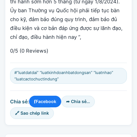
thi hành sớm hơn 5 tháng (từ ngày 1/8/2024).
Ủy ban Thường vụ Quốc hội phải tiếp tục bàn
cho kỹ, đảm bảo đúng quy trình, đảm bảo đủ
điều kiện và cơ bản đáp ứng được sự lãnh đạo,
chỉ đạo, điều hành hiện nay “,
0/5
(0 Reviews)
#“luatdatdai” “luatkinhdoanhbatdongsan” “luatnhao”
“luatcactochuctindung”
f
Chia sẻ:
Facebook
➦ Chia sẻ…
🔗 Sao chép link