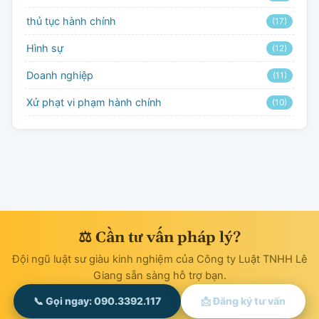
thủ tục hành chính
(17)
Hình sự
(12)
Doanh nghiệp
(11)
Xử phạt vi phạm hành chính
(10)
⚖ Cần tư vấn pháp lý?
Đội ngũ luật sư giàu kinh nghiệm của Công ty Luật TNHH Lê
Giang sẵn sàng hỗ trợ bạn.
📞 Gọi ngay: 090.3392.117
📩 Đăng ký tư vấn