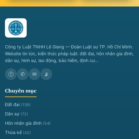
Công ty Luật TNHH Lê Giang — Đoàn Luật sư TP. Hồ Chí Minh.
Website tin tức, kiến thức pháp luật: đất đai, hôn nhân gia đình,
dân sự, hình sự, lao động, bảo hiểm, định cư…
ⓕ
✆
✉
📡
Chuyên mục
Đất đai
(136)
Dân sự
(72)
Hôn nhân gia đình
(54)
Thừa kế
(42)