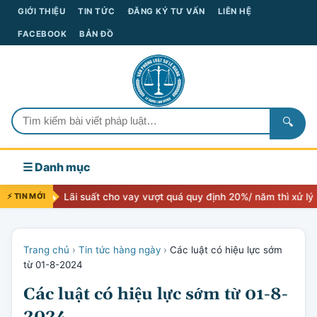
GIỚI THIỆU
TIN TỨC
ĐĂNG KÝ TƯ VẤN
LIÊN HỆ
FACEBOOK
BẢN ĐỒ
🔍
☰ Danh mục
Lãi suất cho vay vượt quá quy định 20%/ năm thì xử lý như thế nào
⚡ TIN MỚI
Trang chủ
›
Tin tức hàng ngày
›
Các luật có hiệu lực sớm
từ 01-8-2024
Các luật có hiệu lực sớm từ 01-8-
2024