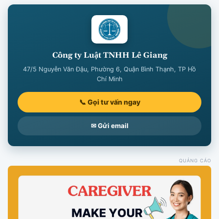
Công ty Luật TNHH Lê Giang
47/5 Nguyễn Văn Đậu, Phường 6, Quận Bình Thạnh, TP Hồ
Chí Minh
📞 Gọi tư vấn ngay
✉ Gửi email
QUẢNG CÁO