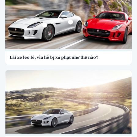
Lái xe leo lề, vỉa hè bị xử phạt như thế nào?