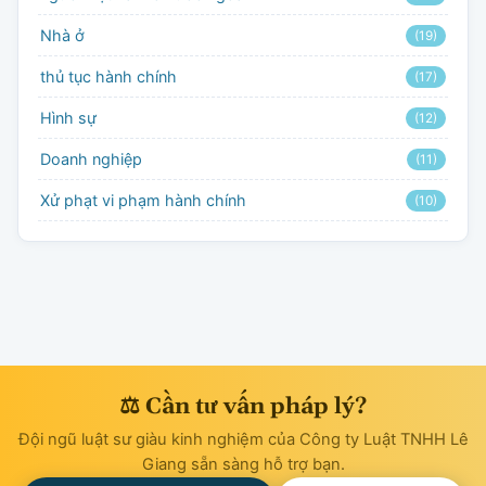
Nhà ở
(19)
thủ tục hành chính
(17)
Hình sự
(12)
Doanh nghiệp
(11)
Xử phạt vi phạm hành chính
(10)
⚖ Cần tư vấn pháp lý?
Đội ngũ luật sư giàu kinh nghiệm của Công ty Luật TNHH Lê
Giang sẵn sàng hỗ trợ bạn.