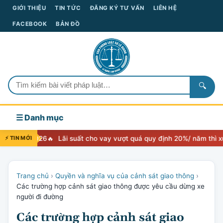
GIỚI THIỆU
TIN TỨC
ĐĂNG KÝ TƯ VẤN
LIÊN HỆ
FACEBOOK
BẢN ĐỒ
🔍
☰ Danh mục
ền 2026
⚡ TIN MỚI
Lãi suất cho vay vượt quá quy định 20%/ năm thì xử lý nh
Trang chủ
›
Quyền và nghĩa vụ của cảnh sát giao thông
›
Các trường hợp cảnh sát giao thông được yêu cầu dừng xe
người đi đường
Các trường hợp cảnh sát giao