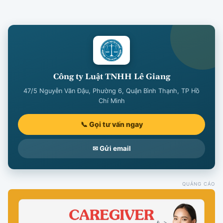
Công ty Luật TNHH Lê Giang
47/5 Nguyễn Văn Đậu, Phường 6, Quận Bình Thạnh, TP Hồ
Chí Minh
📞 Gọi tư vấn ngay
✉ Gửi email
QUẢNG CÁO