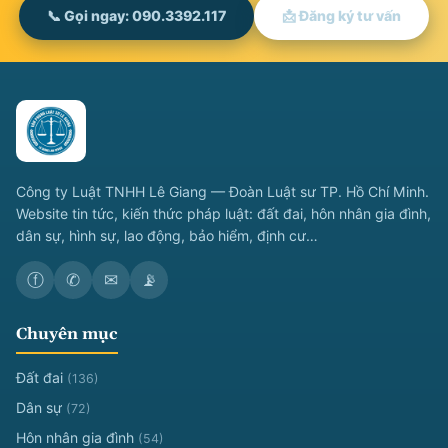
📞 Gọi ngay: 090.3392.117
📩 Đăng ký tư vấn
Công ty Luật TNHH Lê Giang — Đoàn Luật sư TP. Hồ Chí Minh.
Website tin tức, kiến thức pháp luật: đất đai, hôn nhân gia đình,
dân sự, hình sự, lao động, bảo hiểm, định cư…
ⓕ
✆
✉
📡
Chuyên mục
Đất đai
(136)
Dân sự
(72)
Hôn nhân gia đình
(54)