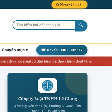
📩 Đăng ký tư vấn
🔍
Chuyên mục ▾
☎ Tư vấn: 090.3392.117
h novareal có dấu hiệu lừa đảo chiếm đoạt tài sản
Thẩm quyền, nhi
Công ty Luật TNHH Lê Giang
47/5 Nguyễn Văn Đậu, Phường 6, Quận Bình
Thạnh, TP Hồ Chí Minh