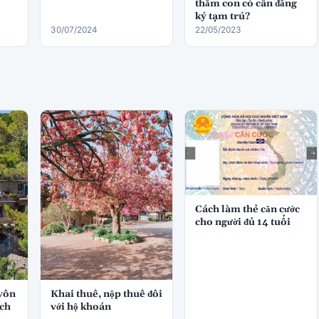
thăm con có cần đăng
ký tạm trú?
30/07/2024
22/05/2023
Cách làm thẻ căn cước
cho người đủ 14 tuổi
 vốn
Khai thuế, nộp thuế đối
ách
với hộ khoán