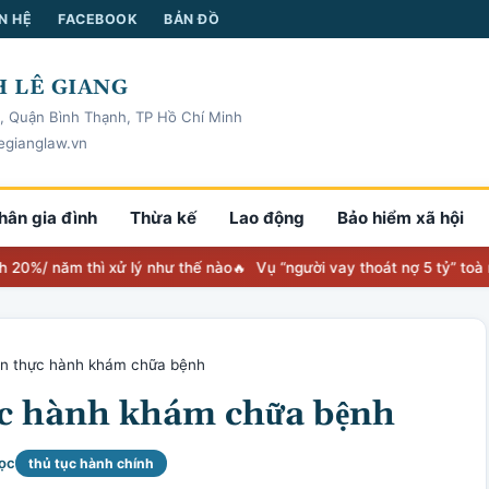
N HỆ
FACEBOOK
BẢN ĐỒ
 LÊ GIANG
, Quận Bình Thạnh, TP Hồ Chí Minh
egianglaw.vn
hân gia đình
Thừa kế
Lao động
Bảo hiểm xã hội
m thì xử lý như thế nào
Vụ “người vay thoát nợ 5 tỷ” toà nhận địn
ẫn thực hành khám chữa bệnh
ực hành khám chữa bệnh
ọc
thủ tục hành chính