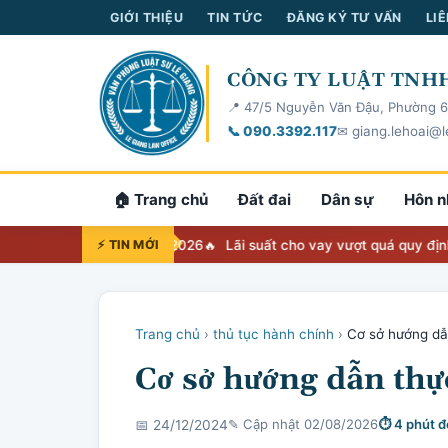
GIỚI THIỆU
TIN TỨC
ĐĂNG KÝ TƯ VẤN
LIÊ
CÔNG TY LUẬT TNHH
📍 47/5 Nguyễn Văn Đậu, Phường 6
📞 090.3392.117
✉ giang.lehoai@l
🏠 Trang chủ
Đất đai
Dân sự
Hôn n
a cứu thẩm quyền 2026
⚡ TIN MỚI
Lãi suất cho vay vượt quá quy định 20%/ nă
Trang chủ
›
thủ tục hành chính
›
Cơ sở hướng d
Cơ sở hướng dẫn th
✎ Cập nhật 02/08/2026
⏱ 4 phút đ
📅 24/12/2024