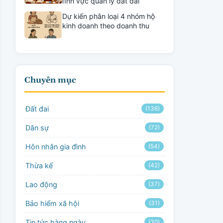
lĩnh vực quản lý đất đai
Dự kiến phân loại 4 nhóm hộ
kinh doanh theo doanh thu
Chuyên mục
Đất đai
(136)
Dân sự
(72)
Hôn nhân gia đình
(54)
Thừa kế
(42)
Lao động
(37)
Bảo hiểm xã hội
(31)
Tin tức hàng ngày
(30)