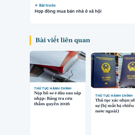
← Bài trước
Hợp đồng mua bán nhà ở xã hội
Bài viết liên quan
THỦ TỤC HÀNH CHÍNH
Nộp hồ sơ ở đâu sau sáp
THỦ TỤC HÀNH CHÍNH
nhập: Bảng tra cứu
Thủ tục xác nhận n
thẩm quyền 2026
sự (bị mất hộ chiếu 
nước ngoài)