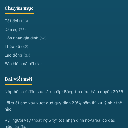
Chuyên mục
Đất đai
(136)
Dân sự
(72)
Hôn nhân gia đình
(54)
Thừa kế
(42)
Lao động
(37)
Bảo hiểm xã hội
(31)
Bài viết mới
Nộp hồ sơ ở đâu sau sáp nhập: Bảng tra cứu thẩm quyền 2026
Lãi suất cho vay vượt quá quy định 20%/ năm thì xử lý như thế
nào
Vụ “người vay thoát nợ 5 tỷ” toà nhận định novareal có dấu
hiệu lừa đả…