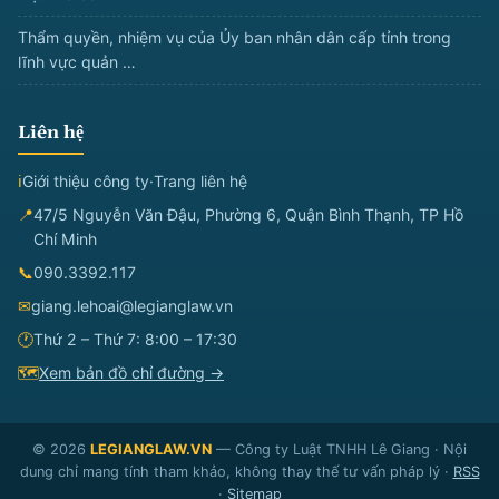
Thẩm quyền, nhiệm vụ của Ủy ban nhân dân cấp tỉnh trong
lĩnh vực quản …
Liên hệ
ℹ
Giới thiệu công ty
·
Trang liên hệ
📍
47/5 Nguyễn Văn Đậu, Phường 6, Quận Bình Thạnh, TP Hồ
Chí Minh
📞
090.3392.117
✉
giang.lehoai@legianglaw.vn
🕐
Thứ 2 – Thứ 7: 8:00 – 17:30
🗺
Xem bản đồ chỉ đường →
© 2026
LEGIANGLAW.VN
— Công ty Luật TNHH Lê Giang · Nội
dung chỉ mang tính tham khảo, không thay thế tư vấn pháp lý ·
RSS
·
Sitemap