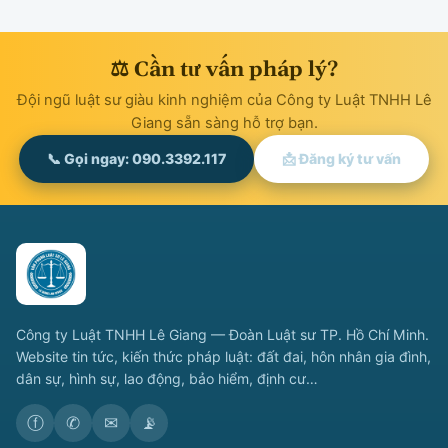
⚖ Cần tư vấn pháp lý?
Đội ngũ luật sư giàu kinh nghiệm của Công ty Luật TNHH Lê
Giang sẵn sàng hỗ trợ bạn.
📞 Gọi ngay: 090.3392.117
📩 Đăng ký tư vấn
Công ty Luật TNHH Lê Giang — Đoàn Luật sư TP. Hồ Chí Minh.
Website tin tức, kiến thức pháp luật: đất đai, hôn nhân gia đình,
dân sự, hình sự, lao động, bảo hiểm, định cư…
ⓕ
✆
✉
📡