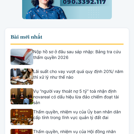
Bài mới nhất
Nộp hồ sơ ở đâu sau sáp nhập: Bảng tra cứu
thẩm quyền 2026
Lãi suất cho vay vượt quá quy định 20%/ năm
thì xử lý như thế nào
Vụ “người vay thoát nợ 5 tỷ” toà nhận định
novareal có dấu hiệu lừa đảo chiếm đoạt tài
sản
Thẩm quyền, nhiệm vụ của Ủy ban nhân dân
cấp tỉnh trong lĩnh vực quản lý đất đai
Thẩm quyền, nhiệm vụ của Hội đồng nhân