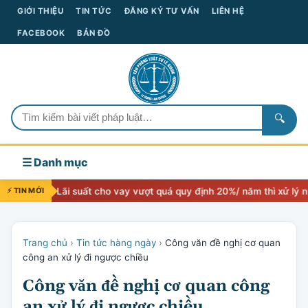
GIỚI THIỆU
TIN TỨC
ĐĂNG KÝ TƯ VẤN
LIÊN HỆ
FACEBOOK
BẢN ĐỒ
🔍
☰ Danh mục
ãi suất cho vay vượt quá quy định 20%/ năm thì xử lý như thế nào
⚡ TIN MỚI
Trang chủ
›
Tin tức hàng ngày
›
Công văn đề nghị cơ quan
công an xử lý đi ngược chiều
Công văn đề nghị cơ quan công
an xử lý đi ngược chiều