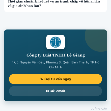
Thời gian chuẩn bị xét xử vụ án tranh chấp về hôn nhân
và gia đình bao lâu?
Công ty Luật TNHH Lê Giang
47/5 Nguyễn Văn Đậu, Phường 6, Quận Bình Thạnh, TP Hồ
Chí Minh
📞 Gọi tư vấn ngay
✉ Gửi email
QUẢNG CÁO