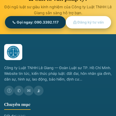
Đội ngũ luật sư giàu kinh nghiệm của Công ty Luật TNHH Lê
Giang sẵn sàng hỗ trợ bạn.
📞 Gọi ngay: 090.3392.117
📩 Đăng ký tư vấn
Công ty Luật TNHH Lê Giang — Đoàn Luật sư TP. Hồ Chí Minh.
Website tin tức, kiến thức pháp luật: đất đai, hôn nhân gia đình,
dân sự, hình sự, lao động, bảo hiểm, định cư…
ⓕ
✆
✉
📡
Chuyên mục
Đất đai