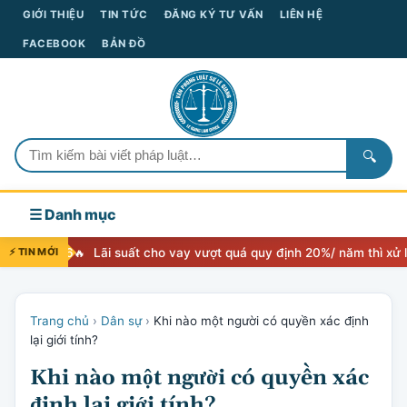
GIỚI THIỆU
TIN TỨC
ĐĂNG KÝ TƯ VẤN
LIÊN HỆ
FACEBOOK
BẢN ĐỒ
🔍
☰ Danh mục
⚡ TIN MỚI
Lãi suất cho vay vượt quá quy định 20%/ năm thì xử lý như thế nào
Trang chủ
›
Dân sự
›
Khi nào một người có quyền xác định
lại giới tính?
Khi nào một người có quyền xác
định lại giới tính?