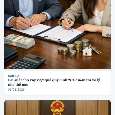
DÂN SỰ
Lãi suất cho vay vượt quá quy định 20%/ năm thì xử lý
như thế nào
06/03/2026