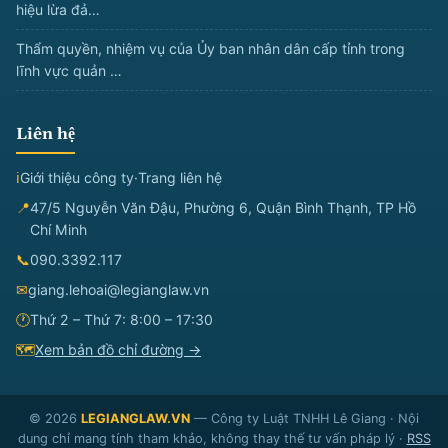
hiệu lừa đả…
Thẩm quyền, nhiệm vụ của Ủy ban nhân dân cấp tỉnh trong
lĩnh vực quản …
Liên hệ
ℹ
Giới thiệu công ty
·
Trang liên hệ
📍
47/5 Nguyễn Văn Đậu, Phường 6, Quận Bình Thạnh, TP Hồ
Chí Minh
📞
090.3392.117
✉
giang.lehoai@legianglaw.vn
🕐
Thứ 2 – Thứ 7: 8:00 – 17:30
🗺
Xem bản đồ chỉ đường →
© 2026
LEGIANGLAW.VN
— Công ty Luật TNHH Lê Giang · Nội
dung chỉ mang tính tham khảo, không thay thế tư vấn pháp lý ·
RSS