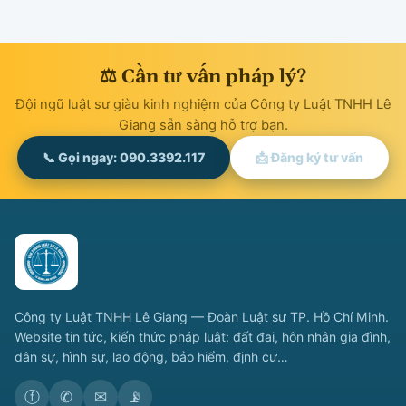
⚖ Cần tư vấn pháp lý?
Đội ngũ luật sư giàu kinh nghiệm của Công ty Luật TNHH Lê
Giang sẵn sàng hỗ trợ bạn.
📞 Gọi ngay: 090.3392.117
📩 Đăng ký tư vấn
Công ty Luật TNHH Lê Giang — Đoàn Luật sư TP. Hồ Chí Minh.
Website tin tức, kiến thức pháp luật: đất đai, hôn nhân gia đình,
dân sự, hình sự, lao động, bảo hiểm, định cư…
ⓕ
✆
✉
📡