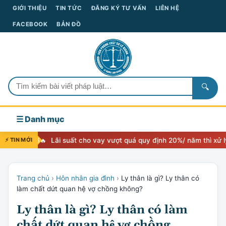
GIỚI THIỆU
TIN TỨC
ĐĂNG KÝ TƯ VẤN
LIÊN HỆ
FACEBOOK
BẢN ĐỒ
🔍
☰ Danh mục
26
⚡ TIN MỚI
Lãi suất cho vay vượt quá quy định 20%/ năm thì xử lý như thế 
Trang chủ
›
Hôn nhân gia đình
›
Ly thân là gì? Ly thân có
làm chất dứt quan hệ vợ chồng không?
Ly thân là gì? Ly thân có làm
chất dứt quan hệ vợ chồng