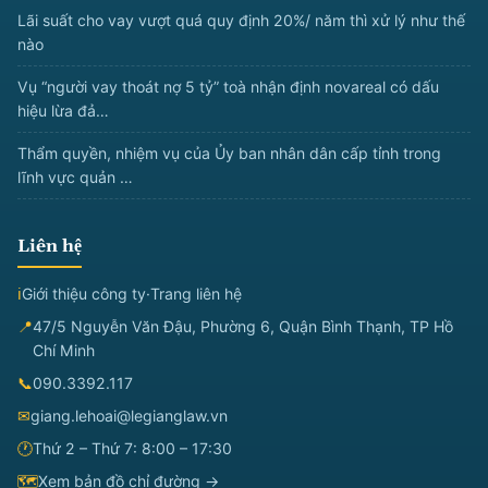
Lãi suất cho vay vượt quá quy định 20%/ năm thì xử lý như thế
nào
Vụ “người vay thoát nợ 5 tỷ” toà nhận định novareal có dấu
hiệu lừa đả…
Thẩm quyền, nhiệm vụ của Ủy ban nhân dân cấp tỉnh trong
lĩnh vực quản …
Liên hệ
ℹ
Giới thiệu công ty
·
Trang liên hệ
📍
47/5 Nguyễn Văn Đậu, Phường 6, Quận Bình Thạnh, TP Hồ
Chí Minh
📞
090.3392.117
✉
giang.lehoai@legianglaw.vn
🕐
Thứ 2 – Thứ 7: 8:00 – 17:30
🗺
Xem bản đồ chỉ đường →