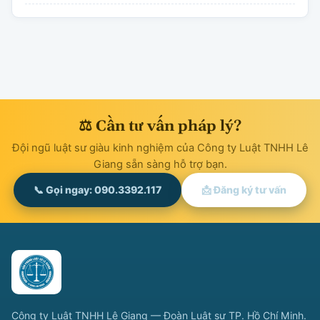
⚖ Cần tư vấn pháp lý?
Đội ngũ luật sư giàu kinh nghiệm của Công ty Luật TNHH Lê
Giang sẵn sàng hỗ trợ bạn.
📞 Gọi ngay: 090.3392.117
📩 Đăng ký tư vấn
Công ty Luật TNHH Lê Giang — Đoàn Luật sư TP. Hồ Chí Minh.