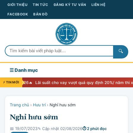
GIỚI THIỆU
TIN TỨC
ĐĂNG KÝ TƯ VẤN
LIÊN HỆ
FACEBOOK
BẢN ĐỒ
🔍
☰ Danh mục
ền 2026
⚡ TIN MỚI
Lãi suất cho vay vượt quá quy định 20%/ năm thì xử lý nh
Trang chủ
›
Hưu trí
›
Nghỉ hưu sớm
Nghỉ hưu sớm
✎ Cập nhật 02/08/2026
⏱ 2 phút đọc
📅 19/07/2023