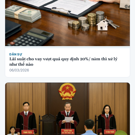
DÂN SỰ
Lãi suất cho vay vượt quá quy định 20%/ năm thì xử lý
như thế nào
06/03/2026