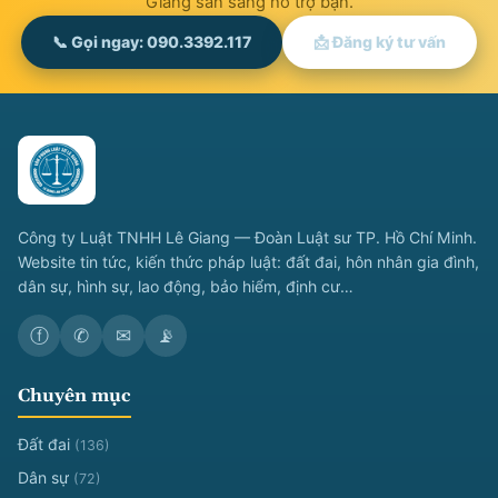
Giang sẵn sàng hỗ trợ bạn.
📞 Gọi ngay: 090.3392.117
📩 Đăng ký tư vấn
Công ty Luật TNHH Lê Giang — Đoàn Luật sư TP. Hồ Chí Minh.
Website tin tức, kiến thức pháp luật: đất đai, hôn nhân gia đình,
dân sự, hình sự, lao động, bảo hiểm, định cư…
ⓕ
✆
✉
📡
Chuyên mục
Đất đai
(136)
Dân sự
(72)