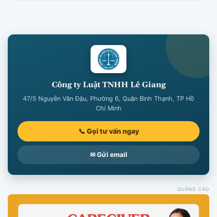
Công ty Luật TNHH Lê Giang
47/5 Nguyễn Văn Đậu, Phường 6, Quận Bình Thạnh, TP Hồ
Chí Minh
📞 Gọi tư vấn ngay
✉ Gửi email
QUẢNG CÁO