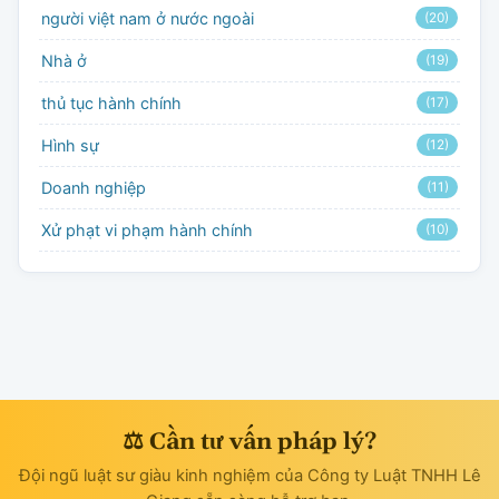
người việt nam ở nước ngoài
(20)
Nhà ở
(19)
thủ tục hành chính
(17)
Hình sự
(12)
Doanh nghiệp
(11)
Xử phạt vi phạm hành chính
(10)
⚖ Cần tư vấn pháp lý?
Đội ngũ luật sư giàu kinh nghiệm của Công ty Luật TNHH Lê