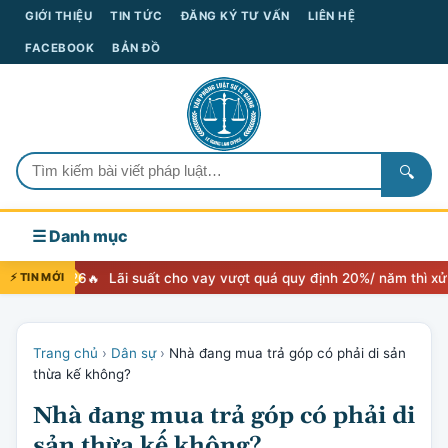
GIỚI THIỆU
TIN TỨC
ĐĂNG KÝ TƯ VẤN
LIÊN HỆ
FACEBOOK
BẢN ĐỒ
🔍
☰ Danh mục
026
⚡ TIN MỚI
Lãi suất cho vay vượt quá quy định 20%/ năm thì xử lý như thế
Trang chủ
›
Dân sự
›
Nhà đang mua trả góp có phải di sản
thừa kế không?
Nhà đang mua trả góp có phải di
sản thừa kế không?