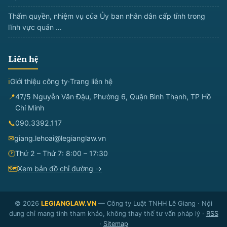
Thẩm quyền, nhiệm vụ của Ủy ban nhân dân cấp tỉnh trong
lĩnh vực quản …
Liên hệ
ℹ
Giới thiệu công ty
·
Trang liên hệ
📍
47/5 Nguyễn Văn Đậu, Phường 6, Quận Bình Thạnh, TP Hồ
Chí Minh
📞
090.3392.117
✉
giang.lehoai@legianglaw.vn
🕐
Thứ 2 – Thứ 7: 8:00 – 17:30
🗺
Xem bản đồ chỉ đường →
© 2026
LEGIANGLAW.VN
— Công ty Luật TNHH Lê Giang · Nội
dung chỉ mang tính tham khảo, không thay thế tư vấn pháp lý ·
RSS
·
Sitemap