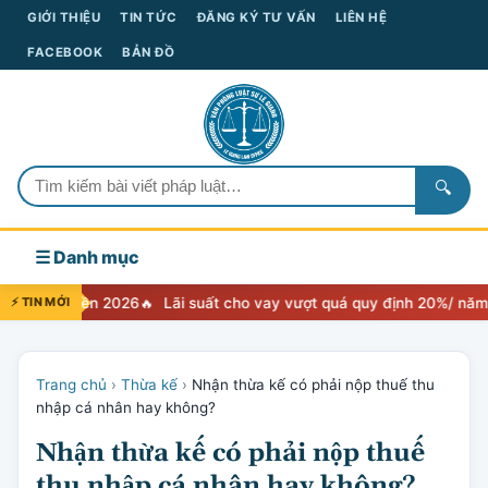
GIỚI THIỆU
TIN TỨC
ĐĂNG KÝ TƯ VẤN
LIÊN HỆ
FACEBOOK
BẢN ĐỒ
🔍
☰ Danh mục
yền 2026
⚡ TIN MỚI
Lãi suất cho vay vượt quá quy định 20%/ năm thì xử lý nh
Trang chủ
›
Thừa kế
›
Nhận thừa kế có phải nộp thuế thu
nhập cá nhân hay không?
Nhận thừa kế có phải nộp thuế
thu nhập cá nhân hay không?