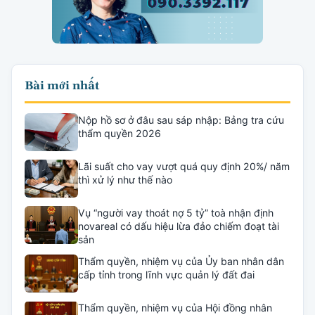
Bài mới nhất
Nộp hồ sơ ở đâu sau sáp nhập: Bảng tra cứu
thẩm quyền 2026
Lãi suất cho vay vượt quá quy định 20%/ năm
thì xử lý như thế nào
Vụ “người vay thoát nợ 5 tỷ” toà nhận định
novareal có dấu hiệu lừa đảo chiếm đoạt tài
sản
Thẩm quyền, nhiệm vụ của Ủy ban nhân dân
cấp tỉnh trong lĩnh vực quản lý đất đai
Thẩm quyền, nhiệm vụ của Hội đồng nhân