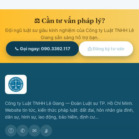
⚖ Cần tư vấn pháp lý?
Đội ngũ luật sư giàu kinh nghiệm của Công ty Luật TNHH Lê
Giang sẵn sàng hỗ trợ bạn.
📞 Gọi ngay: 090.3392.117
📩 Đăng ký tư vấn
Công ty Luật TNHH Lê Giang — Đoàn Luật sư TP. Hồ Chí Minh.
Website tin tức, kiến thức pháp luật: đất đai, hôn nhân gia đình,
dân sự, hình sự, lao động, bảo hiểm, định cư…
ⓕ
✆
✉
📡