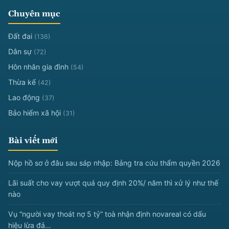
Chuyên mục
Đất đai
(136)
Dân sự
(72)
Hôn nhân gia đình
(54)
Thừa kế
(42)
Lao động
(37)
Bảo hiểm xã hội
(31)
Bài viết mới
Nộp hồ sơ ở đâu sau sáp nhập: Bảng tra cứu thẩm quyền 2026
Lãi suất cho vay vượt quá quy định 20%/ năm thì xử lý như thế
nào
Vụ “người vay thoát nợ 5 tỷ” toà nhận định novareal có dấu
hiệu lừa đả…