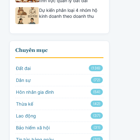
lĩnh vực quản lý đất đai
Dự kiến phân loại 4 nhóm hộ
kinh doanh theo doanh thu
Chuyên mục
Đất đai
(136)
Dân sự
(72)
Hôn nhân gia đình
(54)
Thừa kế
(42)
Lao động
(37)
Bảo hiểm xã hội
(31)
Tin tức hàng ngày
(30)