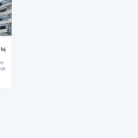
 bị
uy
mất