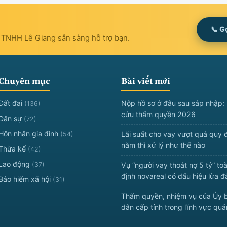
📞 G
t TNHH Lê Giang sẵn sàng hỗ trợ bạn.
Chuyên mục
Bài viết mới
Đất đai
Nộp hồ sơ ở đâu sau sáp nhập: 
(136)
cứu thẩm quyền 2026
Dân sự
(72)
Hôn nhân gia đình
Lãi suất cho vay vượt quá quy 
(54)
năm thì xử lý như thế nào
Thừa kế
(42)
Lao động
(37)
Vụ “người vay thoát nợ 5 tỷ” to
định novareal có dấu hiệu lừa 
Bảo hiểm xã hội
(31)
Thẩm quyền, nhiệm vụ của Ủy 
dân cấp tỉnh trong lĩnh vực qu