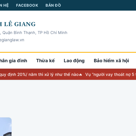
N HỆ
FACEBOOK
BẢN ĐỒ
 LÊ GIANG
, Quận Bình Thạnh, TP Hồ Chí Minh
egianglaw.vn
hân gia đình
Thừa kế
Lao động
Bảo hiểm xã hội
nh 20%/ năm thì xử lý như thế nào
Vụ “người vay thoát nợ 5 tỷ” to