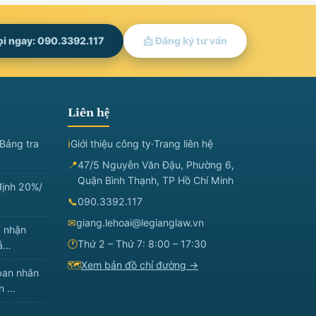
ọi ngay: 090.3392.117
📩 Đăng ký tư vấn
Liên hệ
Bảng tra
ℹ
Giới thiệu công ty
·
Trang liên hệ
📍
47/5 Nguyễn Văn Đậu, Phường 6,
Quận Bình Thạnh, TP Hồ Chí Minh
định 20%/
📞
090.3392.117
✉
giang.lehoai@legianglaw.vn
à nhận
🕐
Thứ 2 – Thứ 7: 8:00 – 17:30
đả…
🗺
Xem bản đồ chỉ đường →
ban nhân
ản …