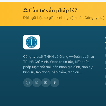
⚖ Cần tư vấn pháp lý?
Đội ngũ luật sư giàu kinh nghiệm của Công ty Luậ
Công ty Luật TNHH Lê Giang — Đoàn Luật sư
TP. Hồ Chí Minh. Website tin tức, kiến thức
pháp luật: đất đai, hôn nhân gia đình, dân sự,
hình sự, lao động, bảo hiểm, định cư…
ⓕ
✆
✉
📡