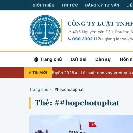
GIỚI THIỆU
TIN TỨC
ĐĂNG KÝ TƯ VẤN
LIÊ
CÔNG TY LUẬT TNHH
📍 47/5 Nguyễn Văn Đậu, Phường 6
📞 090.3392.117
✉ giang.lehoai@l
🏠 Trang chủ
Đất đai
Dân sự
Hôn n
: Bảng tra cứu thẩm quyền 2026
⚡ TIN MỚI
Lãi suất cho vay vượt quá quy đị
Trang chủ
›
##hopchotuphat
Thẻ: ##hopchotuphat