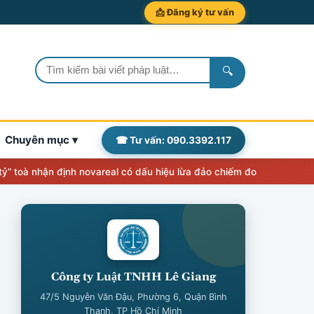
📩 Đăng ký tư vấn
🔍
Chuyên mục ▾
☎ Tư vấn: 090.3392.117
à nhận định novareal có dấu hiệu lừa đảo chiếm đoạt tài sản
Thẩm q
Công ty Luật TNHH Lê Giang
47/5 Nguyễn Văn Đậu, Phường 6, Quận Bình
Thạnh, TP Hồ Chí Minh