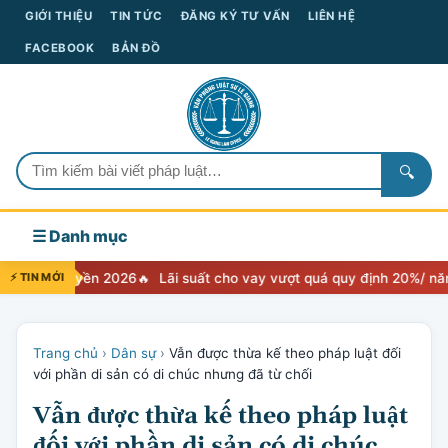
GIỚI THIỆU
TIN TỨC
ĐĂNG KÝ TƯ VẤN
LIÊN HỆ
FACEBOOK
BẢN ĐỒ
🔍
☰ Danh mục
n 2026
⚡ TIN MỚI
Lãi suất cho vay vượt quá quy định 20%/ năm thì xử lý như
Trang chủ
›
Dân sự
›
Vẫn được thừa kế theo pháp luật đối
với phần di sản có di chúc nhưng đã từ chối
Vẫn được thừa kế theo pháp luật
đối với phần di sản có di chúc