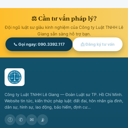
⚖ Cần tư vấn pháp lý?
Đội ngũ luật sư giàu kinh nghiệm của Công ty Luật TNHH Lê
Giang sẵn sàng hỗ trợ bạn.
📞 Gọi ngay: 090.3392.117
📩 Đăng ký tư vấn
Công ty Luật TNHH Lê Giang — Đoàn Luật sư TP. Hồ Chí Minh.
Website tin tức, kiến thức pháp luật: đất đai, hôn nhân gia đình,
dân sự, hình sự, lao động, bảo hiểm, định cư…
ⓕ
✆
✉
📡