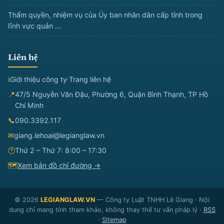
Thẩm quyền, nhiệm vụ của Ủy ban nhân dân cấp tỉnh trong
lĩnh vực quản …
Liên hệ
ℹ
Giới thiệu công ty
·
Trang liên hệ
📍
47/5 Nguyễn Văn Đậu, Phường 6, Quận Bình Thạnh, TP Hồ
Chí Minh
📞
090.3392.117
✉
giang.lehoai@legianglaw.vn
🕐
Thứ 2 – Thứ 7: 8:00 – 17:30
🗺
Xem bản đồ chỉ đường →
© 2026
LEGIANGLAW.VN
— Công ty Luật TNHH Lê Giang · Nội
dung chỉ mang tính tham khảo, không thay thế tư vấn pháp lý ·
RSS
·
Sitemap