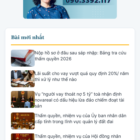
Bài mới nhất
Nộp hồ sơ ở đâu sau sáp nhập: Bảng tra cứu
thẩm quyền 2026
Lãi suất cho vay vượt quá quy định 20%/ năm
thì xử lý như thế nào
Vụ “người vay thoát nợ 5 tỷ” toà nhận định
novareal có dấu hiệu lừa đảo chiếm đoạt tài
sản
Thẩm quyền, nhiệm vụ của Ủy ban nhân dân
cấp tỉnh trong lĩnh vực quản lý đất đai
Thẩm quyền, nhiệm vụ của Hội đồng nhân