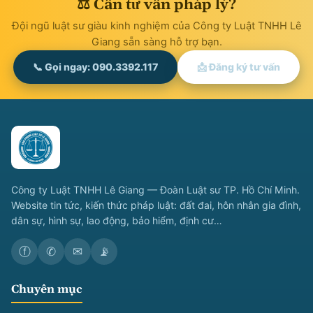
⚖ Cần tư vấn pháp lý?
Đội ngũ luật sư giàu kinh nghiệm của Công ty Luật TNHH Lê
Giang sẵn sàng hỗ trợ bạn.
📞 Gọi ngay: 090.3392.117
📩 Đăng ký tư vấn
Công ty Luật TNHH Lê Giang — Đoàn Luật sư TP. Hồ Chí Minh.
Website tin tức, kiến thức pháp luật: đất đai, hôn nhân gia đình,
dân sự, hình sự, lao động, bảo hiểm, định cư…
ⓕ
✆
✉
📡
Chuyên mục