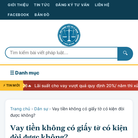
GIỚI THIỆU
TIN TỨC
ĐĂNG KÝ TƯ VẤN
LIÊN HỆ
FACEBOOK
BẢN ĐỒ
🔍
☰ Danh mục
⚡ TIN MỚI
Lãi suất cho vay vượt quá quy định 20%/ năm thì xử lý như thế n
Trang chủ
›
Dân sự
›
Vay tiền không có giấy tờ có kiện đòi
được không?
Vay tiền không có giấy tờ có kiện
đòi được không?