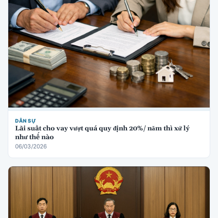
DÂN SỰ
Lãi suất cho vay vượt quá quy định 20%/ năm thì xử lý
như thế nào
06/03/2026