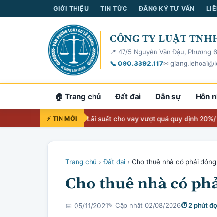
GIỚI THIỆU
TIN TỨC
ĐĂNG KÝ TƯ VẤN
LIÊ
CÔNG TY LUẬT TNHH
📍 47/5 Nguyễn Văn Đậu, Phường 6
📞 090.3392.117
✉ giang.lehoai@l
🏠 Trang chủ
Đất đai
Dân sự
Hôn n
thẩm quyền 2026
⚡ TIN MỚI
Lãi suất cho vay vượt quá quy định 20%/ năm thì 
Trang chủ
›
Đất đai
›
Cho thuê nhà có phải đóng
Cho thuê nhà có ph
✎ Cập nhật 02/08/2026
⏱ 2 phút đ
📅 05/11/2021