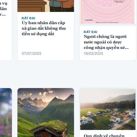
m vụ
dân
 vực
ĐẤT ĐAI
Ủy ban nhân dân cấp
xã giao đất không thu
ĐẤT ĐAI
tiền sử dụng đất
Người chồng là người
nước ngoài có được
công nhận quyền sử
dụng đất không?
07/07/2025
16/02/2025
Quy định về chuyển