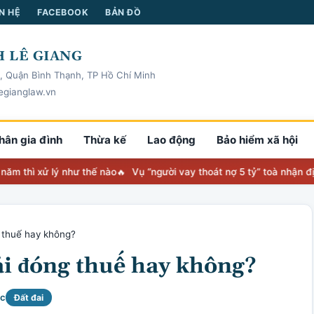
N HỆ
FACEBOOK
BẢN ĐỒ
 LÊ GIANG
, Quận Bình Thạnh, TP Hồ Chí Minh
egianglaw.vn
hân gia đình
Thừa kế
Lao động
Bảo hiểm xã hội
xử lý như thế nào
Vụ “người vay thoát nợ 5 tỷ” toà nhận định nova
 thuế hay không?
ải đóng thuế hay không?
ọc
Đất đai