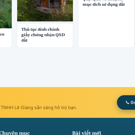
mục đích sử dụng đất
Thủ tục đính chính
eo
giấy chứng nhận QSD
đất
📞 G
t TNHH Lê Giang sẵn sàng hỗ trợ bạn.
Chuyên mục
Bài viết mới