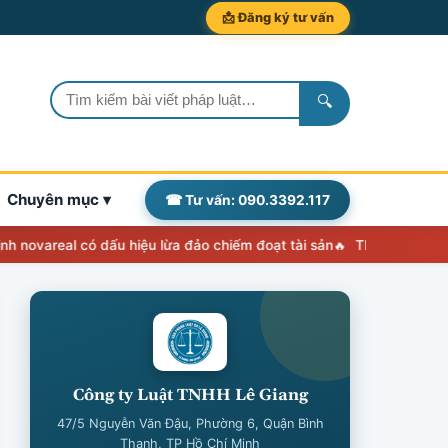
📩 Đăng ký tư vấn
🔍
Chuyên mục ▾
☎ Tư vấn: 090.3392.117
real có dấu hiệu lừa đảo chiếm đoạt tài sản
Thẩm quyền, nhiệm vụ 
Công ty Luật TNHH Lê Giang
47/5 Nguyễn Văn Đậu, Phường 6, Quận Bình
Thạnh, TP Hồ Chí Minh