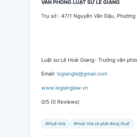
VĂN PHÒNG LUẬT SƯ LÊ GIANG
Trụ sở : 47/1 Nguyễn Văn Đậu, Phường
Luật sư Lê Hoài Giang- Trưởng văn phòn
Email:
lsgiangle@gmail.com
www.legianglaw.vn
0/5
(0 Reviews)
#thuê nhà
#thuê nhà có phải đóng thuế