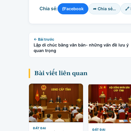
f
Chia sẻ:
Facebook
➦ Chia sẻ…
🔗
← Bài trước
Lập di chúc bằng văn bản- những vấn đề lưu ý
quan trọng
Bài viết liên quan
ĐẤT ĐAI
ĐẤT ĐAI