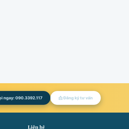
ọi ngay: 090.3392.117
📩 Đăng ký tư vấn
Liên hệ