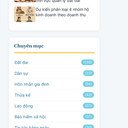
lĩnh vực quản lý đất đai
Dự kiến phân loại 4 nhóm hộ
kinh doanh theo doanh thu
Chuyên mục
Đất đai
(136)
Dân sự
(72)
Hôn nhân gia đình
(54)
Thừa kế
(42)
Lao động
(37)
Bảo hiểm xã hội
(31)
Tin tức hàng ngày
(30)