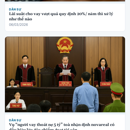
DÂN SỰ
Lãi suất cho vay vượt quá quy định 20%/ năm thì xử lý
như thế nào
06/03/2026
DÂN SỰ
Vụ “người vay thoát nợ 5 tỷ” toà nhận định novareal có