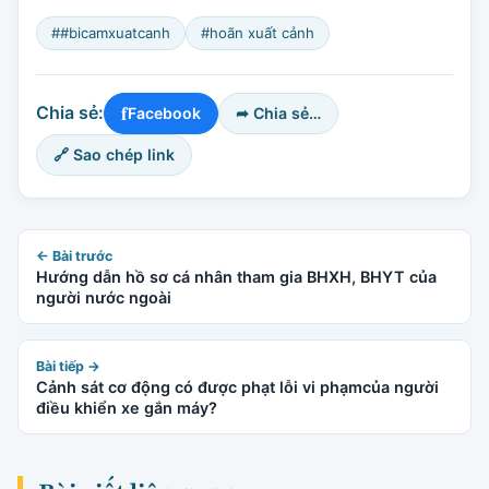
##bicamxuatcanh
#hoãn xuất cảnh
f
Chia sẻ:
Facebook
➦ Chia sẻ…
🔗 Sao chép link
← Bài trước
Hướng dẫn hồ sơ cá nhân tham gia BHXH, BHYT của
người nước ngoài
Bài tiếp →
Cảnh sát cơ động có được phạt lỗi vi phạmcủa người
điều khiển xe gắn máy?