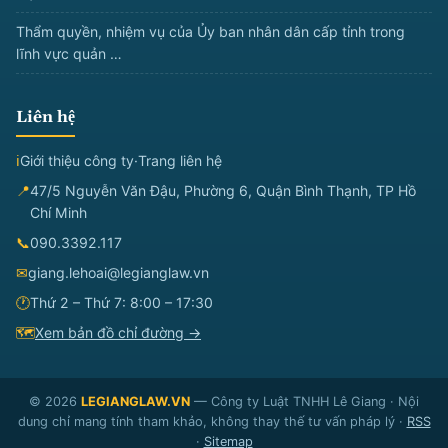
Thẩm quyền, nhiệm vụ của Ủy ban nhân dân cấp tỉnh trong
lĩnh vực quản …
Liên hệ
ℹ
Giới thiệu công ty
·
Trang liên hệ
📍
47/5 Nguyễn Văn Đậu, Phường 6, Quận Bình Thạnh, TP Hồ
Chí Minh
📞
090.3392.117
✉
giang.lehoai@legianglaw.vn
🕐
Thứ 2 – Thứ 7: 8:00 – 17:30
🗺
Xem bản đồ chỉ đường →
© 2026
LEGIANGLAW.VN
— Công ty Luật TNHH Lê Giang · Nội
dung chỉ mang tính tham khảo, không thay thế tư vấn pháp lý ·
RSS
·
Sitemap