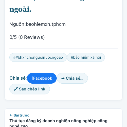
ngoài.
Nguồn:baohiemxh.tphcm
0/5
(0 Reviews)
##bhxhchonguoinuocngoao
#bảo hiểm xã hội
f
Chia sẻ:
Facebook
➦ Chia sẻ…
🔗 Sao chép link
← Bài trước
Thủ tục đăng ký doanh nghiệp nông nghiệp công
nghệ cao