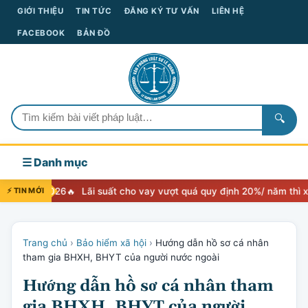
GIỚI THIỆU
TIN TỨC
ĐĂNG KÝ TƯ VẤN
LIÊN HỆ
FACEBOOK
BẢN ĐỒ
🔍
☰ Danh mục
 2026
⚡ TIN MỚI
Lãi suất cho vay vượt quá quy định 20%/ năm thì xử lý như 
Trang chủ
›
Bảo hiểm xã hội
›
Hướng dẫn hồ sơ cá nhân
tham gia BHXH, BHYT của người nước ngoài
Hướng dẫn hồ sơ cá nhân tham
gia BHXH, BHYT của người