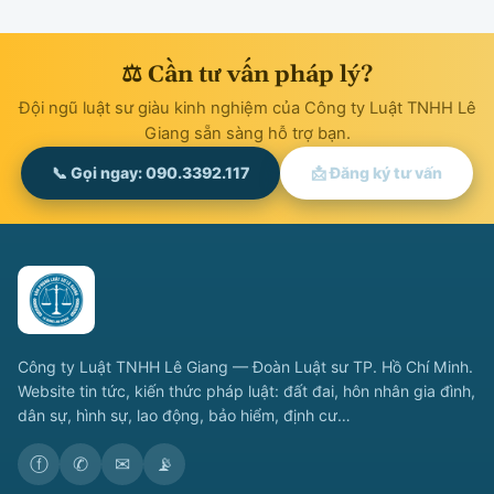
⚖ Cần tư vấn pháp lý?
Đội ngũ luật sư giàu kinh nghiệm của Công ty Luật TNHH Lê
Giang sẵn sàng hỗ trợ bạn.
📞 Gọi ngay: 090.3392.117
📩 Đăng ký tư vấn
Công ty Luật TNHH Lê Giang — Đoàn Luật sư TP. Hồ Chí Minh.
Website tin tức, kiến thức pháp luật: đất đai, hôn nhân gia đình,
dân sự, hình sự, lao động, bảo hiểm, định cư…
ⓕ
✆
✉
📡