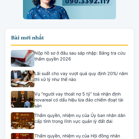
Bài mới nhất
Nộp hồ sơ ở đâu sau sáp nhập: Bảng tra cứu
thẩm quyền 2026
Lãi suất cho vay vượt quá quy định 20%/ năm
thì xử lý như thế nào
Vụ “người vay thoát nợ 5 tỷ” toà nhận định
novareal có dấu hiệu lừa đảo chiếm đoạt tài
sản
Thẩm quyền, nhiệm vụ của Ủy ban nhân dân
cấp tỉnh trong lĩnh vực quản lý đất đai
Thẩm quyền, nhiệm vụ của Hội đồng nhân