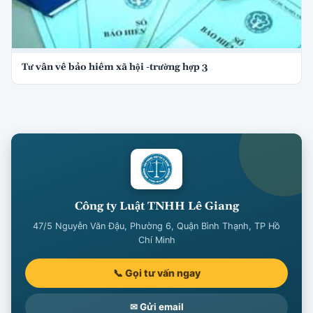
Tư vấn về bảo hiểm xã hội -trường hợp 3
Công ty Luật TNHH Lê Giang
47/5 Nguyễn Văn Đậu, Phường 6, Quận Bình Thạnh, TP Hồ
Chí Minh
📞 Gọi tư vấn ngay
✉ Gửi email