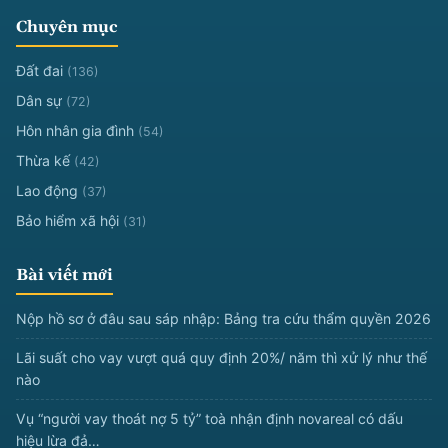
Chuyên mục
Đất đai
(136)
Dân sự
(72)
Hôn nhân gia đình
(54)
Thừa kế
(42)
Lao động
(37)
Bảo hiểm xã hội
(31)
Bài viết mới
Nộp hồ sơ ở đâu sau sáp nhập: Bảng tra cứu thẩm quyền 2026
Lãi suất cho vay vượt quá quy định 20%/ năm thì xử lý như thế
nào
Vụ “người vay thoát nợ 5 tỷ” toà nhận định novareal có dấu
hiệu lừa đả…