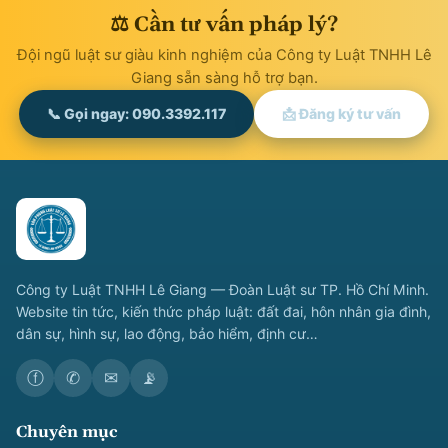
⚖ Cần tư vấn pháp lý?
Đội ngũ luật sư giàu kinh nghiệm của Công ty Luật TNHH Lê
Giang sẵn sàng hỗ trợ bạn.
📞 Gọi ngay: 090.3392.117
📩 Đăng ký tư vấn
Công ty Luật TNHH Lê Giang — Đoàn Luật sư TP. Hồ Chí Minh.
Website tin tức, kiến thức pháp luật: đất đai, hôn nhân gia đình,
dân sự, hình sự, lao động, bảo hiểm, định cư…
ⓕ
✆
✉
📡
Chuyên mục