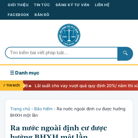
GIỚI THIỆU
TIN TỨC
ĐĂNG KÝ TƯ VẤN
LIÊN HỆ
FACEBOOK
BẢN ĐỒ
🔍
☰ Danh mục
6
⚡ TIN MỚI
Lãi suất cho vay vượt quá quy định 20%/ năm thì xử lý như thế 
Trang chủ
›
Bảo hiểm
›
Ra nước ngoài định cư được hưởng
BHXH một lần
Ra nước ngoài định cư được
hưởng BHXH một lần