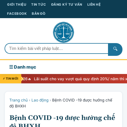
GIỚI THIỆU
TIN TỨC
ĐĂNG KÝ TƯ VẤN
LIÊN HỆ
FACEBOOK
BẢN ĐỒ
🔍
☰ Danh mục
26
⚡ TIN MỚI
Lãi suất cho vay vượt quá quy định 20%/ năm thì xử lý như thế 
Trang chủ
›
Lao động
›
Bệnh COVID -19 được hưởng chế
độ BHXH
Bệnh COVID -19 được hưởng chế
độ BHXH