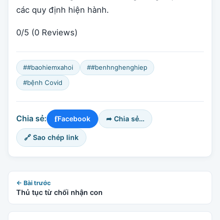
các quy định hiện hành.
0/5
(0 Reviews)
##baohiemxahoi
##benhnghenghiep
#bệnh Covid
f
Chia sẻ:
Facebook
➦ Chia sẻ…
🔗 Sao chép link
← Bài trước
Thủ tục từ chối nhận con