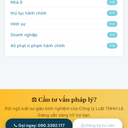
Nhà ở
(19)
thủ tục hành chính
(17)
Hình sự
(12)
Doanh nghiệp
(11)
Xử phạt vi phạm hành chính
(10)
⚖ Cần tư vấn pháp lý?
Đội ngũ luật sư giàu kinh nghiệm của Công ty Luật TNHH Lê
Giang sẵn sàng hỗ trợ bạn.
📞 Gọi ngay: 090.3392.117
📩 Đăng ký tư vấn