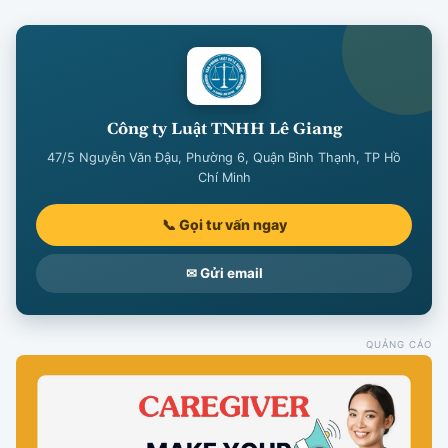
Công ty Luật TNHH Lê Giang
47/5 Nguyễn Văn Đậu, Phường 6, Quận Bình Thạnh, TP Hồ
Chí Minh
📞 Gọi tư vấn ngay
✉ Gửi email
QUẢNG CÁO