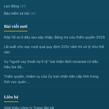
Lao động
(37)
Bảo hiểm xã hội
(31)
Bài viết mới
Nộp hồ sơ ở đâu sau sáp nhập: Bảng tra cứu thẩm quyền 2026
Lãi suất cho vay vượt quá quy định 20%/ năm thì xử lý như thế
nào
Vụ “người vay thoát nợ 5 tỷ” toà nhận định novareal có dấu
hiệu lừa đả…
Thẩm quyền, nhiệm vụ của Ủy ban nhân dân cấp tỉnh trong
lĩnh vực quản …
Liên hệ
ℹ
Giới thiệu công ty
·
Trang liên hệ