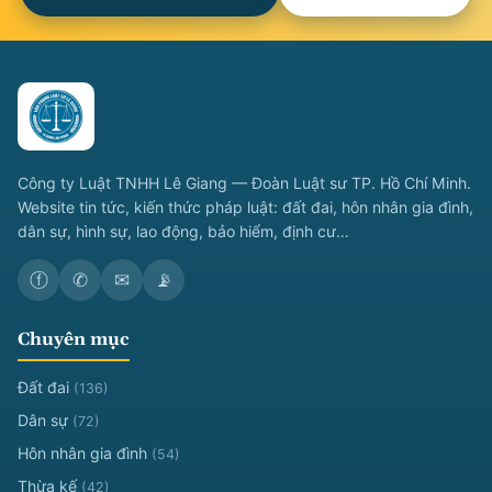
Công ty Luật TNHH Lê Giang — Đoàn Luật sư TP. Hồ Chí Minh.
Website tin tức, kiến thức pháp luật: đất đai, hôn nhân gia đình,
dân sự, hình sự, lao động, bảo hiểm, định cư…
ⓕ
✆
✉
📡
Chuyên mục
Đất đai
(136)
Dân sự
(72)
Hôn nhân gia đình
(54)
Thừa kế
(42)