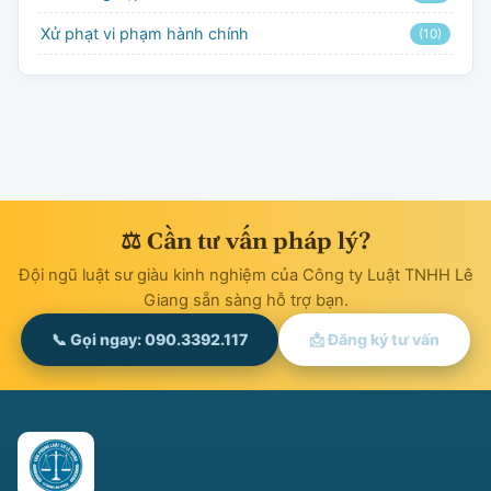
Xử phạt vi phạm hành chính
(10)
⚖ Cần tư vấn pháp lý?
Đội ngũ luật sư giàu kinh nghiệm của Công ty Luật TNHH Lê
Giang sẵn sàng hỗ trợ bạn.
📞 Gọi ngay: 090.3392.117
📩 Đăng ký tư vấn