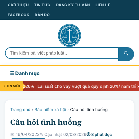
GIỚI THIỆU
TIN TỨC
ĐĂNG KÝ TƯ VẤN
LIÊN HỆ
FACEBOOK
BẢN ĐỒ
🔍
☰ Danh mục
26
⚡ TIN MỚI
Lãi suất cho vay vượt quá quy định 20%/ năm thì xử lý như thế
Trang chủ
›
Bảo hiểm xã hội
›
Câu hỏi tình huống
Câu hỏi tình huống
✎ Cập nhật 02/08/2026
⏱ 8 phút đọc
📅 16/04/2023