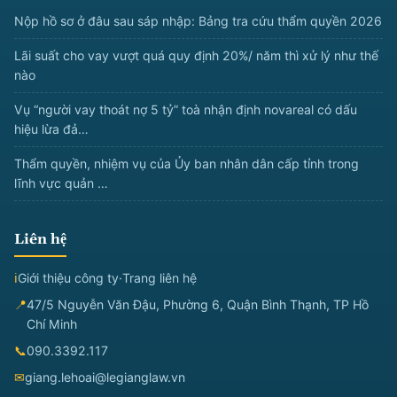
Nộp hồ sơ ở đâu sau sáp nhập: Bảng tra cứu thẩm quyền 2026
Lãi suất cho vay vượt quá quy định 20%/ năm thì xử lý như thế
nào
Vụ “người vay thoát nợ 5 tỷ” toà nhận định novareal có dấu
hiệu lừa đả…
Thẩm quyền, nhiệm vụ của Ủy ban nhân dân cấp tỉnh trong
lĩnh vực quản …
Liên hệ
ℹ
Giới thiệu công ty
·
Trang liên hệ
📍
47/5 Nguyễn Văn Đậu, Phường 6, Quận Bình Thạnh, TP Hồ
Chí Minh
📞
090.3392.117
✉
giang.lehoai@legianglaw.vn