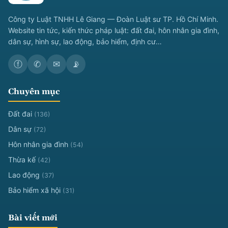
Công ty Luật TNHH Lê Giang — Đoàn Luật sư TP. Hồ Chí Minh.
Website tin tức, kiến thức pháp luật: đất đai, hôn nhân gia đình,
dân sự, hình sự, lao động, bảo hiểm, định cư…
ⓕ
✆
✉
📡
Chuyên mục
Đất đai
(136)
Dân sự
(72)
Hôn nhân gia đình
(54)
Thừa kế
(42)
Lao động
(37)
Bảo hiểm xã hội
(31)
Bài viết mới