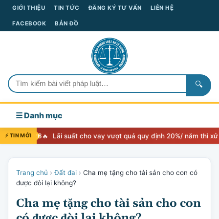
GIỚI THIỆU
TIN TỨC
ĐĂNG KÝ TƯ VẤN
LIÊN HỆ
FACEBOOK
BẢN ĐỒ
🔍
☰ Danh mục
Lãi suất cho vay vượt quá quy định 20%/ năm thì xử lý như thế nào
⚡ TIN MỚI
Trang chủ
›
Đất đai
›
Cha mẹ tặng cho tài sản cho con có
được đòi lại không?
Cha mẹ tặng cho tài sản cho con
có được đòi lại không?