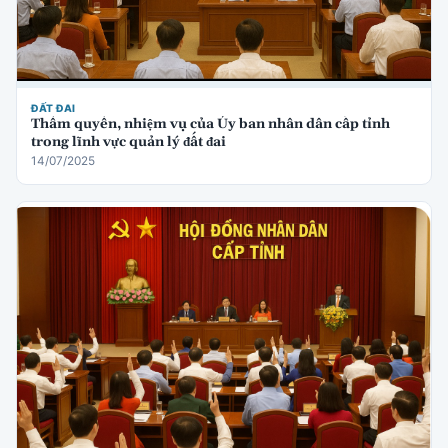
ĐẤT ĐAI
Thẩm quyền, nhiệm vụ của Ủy ban nhân dân cấp tỉnh
trong lĩnh vực quản lý đất đai
14/07/2025