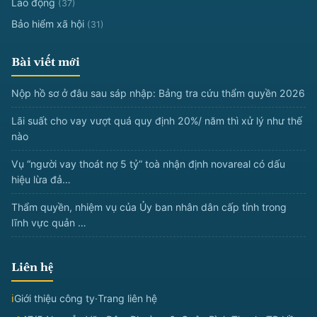
Lao động
(37)
Bảo hiểm xã hội
(31)
Bài viết mới
Nộp hồ sơ ở đâu sau sáp nhập: Bảng tra cứu thẩm quyền 2026
Lãi suất cho vay vượt quá quy định 20%/ năm thì xử lý như thế
nào
Vụ “người vay thoát nợ 5 tỷ” toà nhận định novareal có dấu
hiệu lừa đả…
Thẩm quyền, nhiệm vụ của Ủy ban nhân dân cấp tỉnh trong
lĩnh vực quản …
Liên hệ
ℹ
Giới thiệu công ty
·
Trang liên hệ