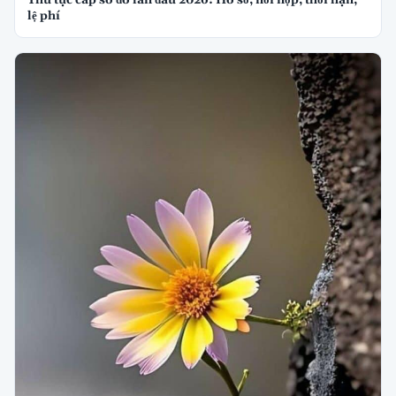
Thủ tục cấp sổ đỏ lần đầu 2026: Hồ sơ, nơi nộp, thời hạn,
lệ phí