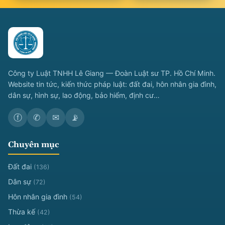
Công ty Luật TNHH Lê Giang — Đoàn Luật sư TP. Hồ Chí Minh.
Website tin tức, kiến thức pháp luật: đất đai, hôn nhân gia đình,
dân sự, hình sự, lao động, bảo hiểm, định cư…
ⓕ
✆
✉
📡
Chuyên mục
Đất đai
(136)
Dân sự
(72)
Hôn nhân gia đình
(54)
Thừa kế
(42)