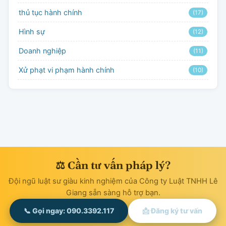
thủ tục hành chính
(17)
Hình sự
(12)
Doanh nghiệp
(11)
Xử phạt vi phạm hành chính
(10)
⚖ Cần tư vấn pháp lý?
Đội ngũ luật sư giàu kinh nghiệm của Công ty Luật TNHH Lê
Giang sẵn sàng hỗ trợ bạn.
📞 Gọi ngay: 090.3392.117
📩 Đăng ký tư vấn