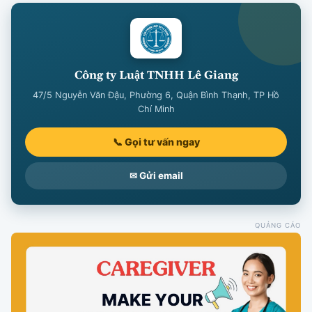
Công ty Luật TNHH Lê Giang
47/5 Nguyễn Văn Đậu, Phường 6, Quận Bình Thạnh, TP Hồ
Chí Minh
📞 Gọi tư vấn ngay
✉ Gửi email
QUẢNG CÁO