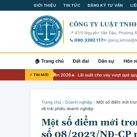
GIỚI THIỆU
TIN TỨC
ĐĂNG KÝ TƯ VẤN
LIÊ
CÔNG TY LUẬT TNHH
📍 47/5 Nguyễn Văn Đậu, Phường 6
📞 090.3392.117
✉ giang.lehoai@l
🏠 Trang chủ
Đất đai
Dân sự
Hôn n
ảng tra cứu thẩm quyền 2026
⚡ TIN MỚI
Lãi suất cho vay vượt quá quy định 2
Trang chủ
›
Doanh nghiệp
›
Một số điểm mới tro
về trái phiếu doanh nghiệp
Một số điểm mới tro
số 08/2023/NĐ-CP n