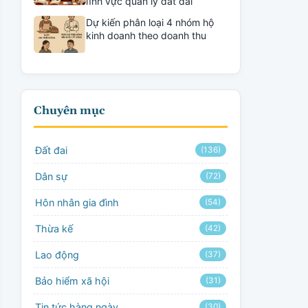
lĩnh vực quản lý đất đai
Dự kiến phân loại 4 nhóm hộ
kinh doanh theo doanh thu
Chuyên mục
Đất đai
(136)
Dân sự
(72)
Hôn nhân gia đình
(54)
Thừa kế
(42)
Lao động
(37)
Bảo hiểm xã hội
(31)
Tin tức hàng ngày
(30)