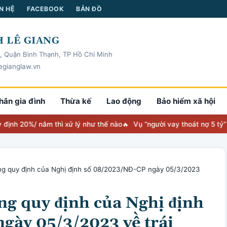
N HỆ
FACEBOOK
BẢN ĐỒ
 LÊ GIANG
, Quận Bình Thạnh, TP Hồ Chí Minh
egianglaw.vn
hân gia đình
Thừa kế
Lao động
Bảo hiểm xã hội
0%/ năm thì xử lý như thế nào
Vụ “người vay thoát nợ 5 tỷ” toà nh
ng quy định của Nghị định số 08/2023/NĐ-CP ngày 05/3/2023
ng quy định của Nghị định
gày 05/3/2023 về trái