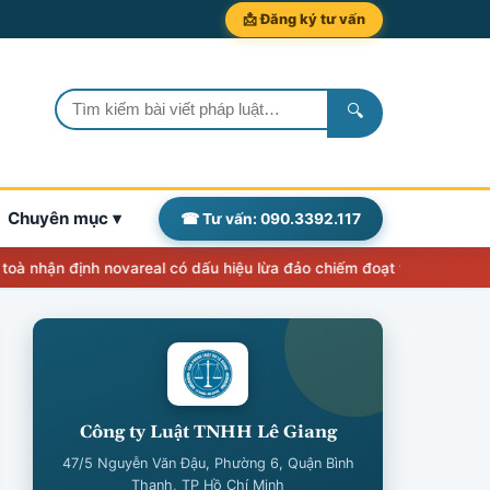
📩 Đăng ký tư vấn
🔍
Chuyên mục ▾
☎ Tư vấn: 090.3392.117
ận định novareal có dấu hiệu lừa đảo chiếm đoạt tài sản
Thẩm quyề
Công ty Luật TNHH Lê Giang
47/5 Nguyễn Văn Đậu, Phường 6, Quận Bình
Thạnh, TP Hồ Chí Minh