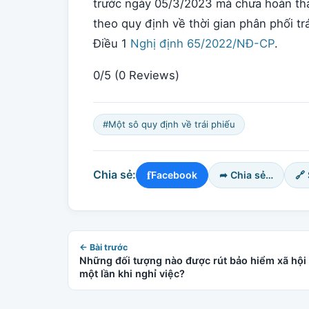
trước ngày 05/3/2023 mà chưa hoàn thành
theo quy định về thời gian phân phối tr
Điều 1
Nghị định 65/2022/NĐ-CP
.
0/5
(0 Reviews)
#Một sô quy định về trái phiếu
f
Chia sẻ:
Facebook
➦ Chia sẻ…
🔗
← Bài trước
Những đối tượng nào được rút bảo hiểm xã hội
một lần khi nghỉ việc?