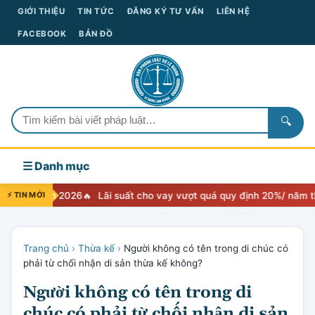
GIỚI THIỆU
TIN TỨC
ĐĂNG KÝ TƯ VẤN
LIÊN HỆ
FACEBOOK
BẢN ĐỒ
🔍
☰ Danh mục
ền 2026
⚡ TIN MỚI
Lãi suất cho vay vượt quá quy định 20%/ năm thì xử lý như
Trang chủ
›
Thừa kế
›
Người không có tên trong di chúc có
phải từ chối nhận di sản thừa kế không?
Người không có tên trong di
chúc có phải từ chối nhận di sản