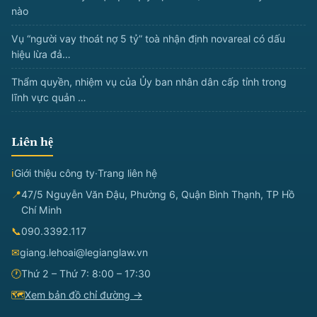
nào
Vụ “người vay thoát nợ 5 tỷ” toà nhận định novareal có dấu
hiệu lừa đả…
Thẩm quyền, nhiệm vụ của Ủy ban nhân dân cấp tỉnh trong
lĩnh vực quản …
Liên hệ
ℹ
Giới thiệu công ty
·
Trang liên hệ
📍
47/5 Nguyễn Văn Đậu, Phường 6, Quận Bình Thạnh, TP Hồ
Chí Minh
📞
090.3392.117
✉
giang.lehoai@legianglaw.vn
🕐
Thứ 2 – Thứ 7: 8:00 – 17:30
🗺
Xem bản đồ chỉ đường →