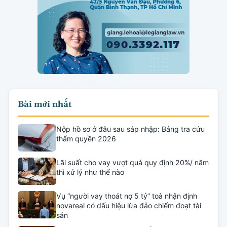
Bài mới nhất
Nộp hồ sơ ở đâu sau sáp nhập: Bảng tra cứu
thẩm quyền 2026
Lãi suất cho vay vượt quá quy định 20%/ năm
thì xử lý như thế nào
Vụ “người vay thoát nợ 5 tỷ” toà nhận định
novareal có dấu hiệu lừa đảo chiếm đoạt tài
sản