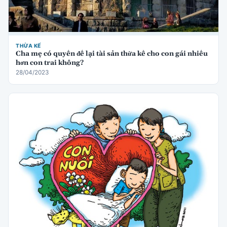
THỪA KẾ
Cha mẹ có quyền để lại tài sản thừa kế cho con gái nhiều
hơn con trai không?
28/04/2023