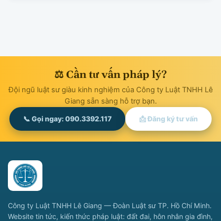
⚖ Cần tư vấn pháp lý?
Đội ngũ luật sư giàu kinh nghiệm của Công ty Luật TNHH Lê
Giang sẵn sàng hỗ trợ bạn.
📞 Gọi ngay: 090.3392.117
📩 Đăng ký tư vấn
Công ty Luật TNHH Lê Giang — Đoàn Luật sư TP. Hồ Chí Minh.
Website tin tức, kiến thức pháp luật: đất đai, hôn nhân gia đình,