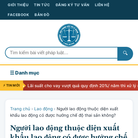
GIỚI THIỆU
TIN TỨC
ĐĂNG KÝ TƯ VẤN
LIÊN HỆ
FACEBOOK
BẢN ĐỒ
🔍
☰ Danh mục
⚡ TIN MỚI
Lãi suất cho vay vượt quá quy định 20%/ năm thì xử lý như thế nào
Trang chủ
›
Lao động
›
Người lao động thuộc diện xuất
khẩu lao động có được hưởng chế độ thai sản không?
Người lao động thuộc diện xuất
khẩu lao động có được hưởng chế