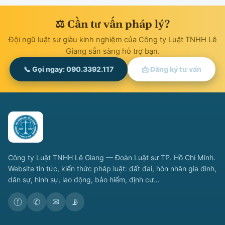
⚖ Cần tư vấn pháp lý?
Đội ngũ luật sư giàu kinh nghiệm của Công ty Luật TNHH Lê
Giang sẵn sàng hỗ trợ bạn.
📞 Gọi ngay: 090.3392.117
📩 Đăng ký tư vấn
Công ty Luật TNHH Lê Giang — Đoàn Luật sư TP. Hồ Chí Minh.
Website tin tức, kiến thức pháp luật: đất đai, hôn nhân gia đình,
dân sự, hình sự, lao động, bảo hiểm, định cư…
ⓕ
✆
✉
📡