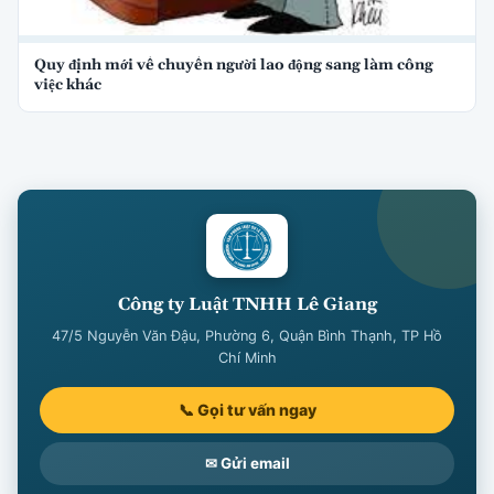
Quy định mới về chuyển người lao động sang làm công
việc khác
Công ty Luật TNHH Lê Giang
47/5 Nguyễn Văn Đậu, Phường 6, Quận Bình Thạnh, TP Hồ
Chí Minh
📞 Gọi tư vấn ngay
✉ Gửi email