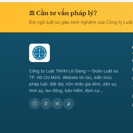
⚖ Cần tư vấn pháp lý?
Đội ngũ luật sư giàu kinh nghiệm của Công ty Luậ
Công ty Luật TNHH Lê Giang — Đoàn Luật sư
TP. Hồ Chí Minh. Website tin tức, kiến thức
pháp luật: đất đai, hôn nhân gia đình, dân sự,
hình sự, lao động, bảo hiểm, định cư…
ⓕ
✆
✉
📡