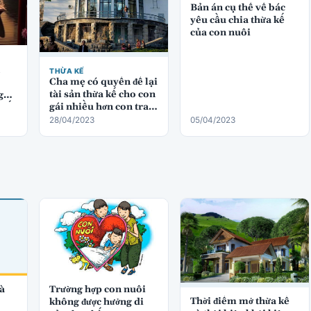
Bản án cụ thể về bác
yêu cầu chia thừa kế
của con nuôi
THỪA KẾ
Cha mẹ có quyền để lại
tài sản thừa kế cho con
gười
gái nhiều hơn con trai
 kế
không?
28/04/2023
05/04/2023
Trường hợp con nuôi
hà
Thời điểm mở thừa kế
không được hưởng di