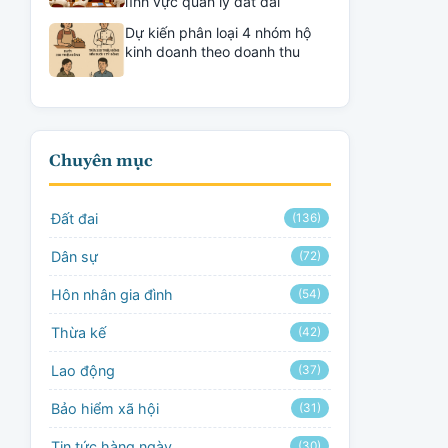
lĩnh vực quản lý đất đai
Dự kiến phân loại 4 nhóm hộ
kinh doanh theo doanh thu
Chuyên mục
Đất đai
(136)
Dân sự
(72)
Hôn nhân gia đình
(54)
Thừa kế
(42)
Lao động
(37)
Bảo hiểm xã hội
(31)
Tin tức hàng ngày
(30)