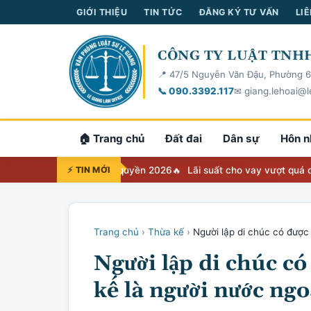
GIỚI THIỆU
TIN TỨC
ĐĂNG KÝ TƯ VẤN
LIÊ
CÔNG TY LUẬT TNHH
📍 47/5 Nguyễn Văn Đậu, Phường 6
📞 090.3392.117
✉ giang.lehoai@l
🏠 Trang chủ
Đất đai
Dân sự
Hôn n
 Bảng tra cứu thẩm quyền 2026
⚡ TIN MỚI
Lãi suất cho vay vượt quá quy địn
Trang chủ
›
Thừa kế
›
Người lập di chúc có được 
Người lập di chúc có
kế là người nước ng