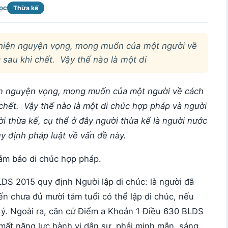
đọc
Thừa kế
ể hiện nguyện vọng, mong muốn của một người về
 sau khi chết. Vậy thế nào là một di
iện nguyện vọng, mong muốn của một người về cách
 chết. Vậy thế nào là một di chúc hợp pháp và người
i thừa kế, cụ thể ở đây người thừa kế là người nước
y định pháp luật về vấn đề này.
 đảm bảo di chúc hợp pháp.
LDS 2015 quy định Người lập di chúc: là người đã
ến chưa đủ mười tám tuổi có thể lập di chúc, nếu
ý. Ngoài ra, căn cứ Điểm a Khoản 1 Điều 630 BLDS
mất năng lực hành vi dân sự, phải minh mẫn, sáng