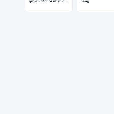
quyền từ chối nhận di
hàng
sản không