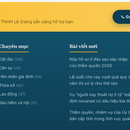
📞 G
t TNHH Lê Giang sẵn sàng hỗ trợ bạn.
Chuyên mục
Bài viết mới
Đất đai
Nộp hồ sơ ở đâu sau sáp nhập: 
(136)
cứu thẩm quyền 2026
Dân sự
(72)
Hôn nhân gia đình
Lãi suất cho vay vượt quá quy 
(54)
năm thì xử lý như thế nào
Thừa kế
(42)
Lao động
(37)
Vụ “người vay thoát nợ 5 tỷ” to
định novareal có dấu hiệu lừa 
Bảo hiểm xã hội
(31)
Thẩm quyền, nhiệm vụ của Ủy 
dân cấp tỉnh trong lĩnh vực qu