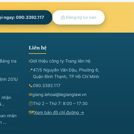
ọi ngay: 090.3392.117
📩 Đăng ký tư vấn
Liên hệ
Bảng tra
ℹ
Giới thiệu công ty
·
Trang liên hệ
📍
47/5 Nguyễn Văn Đậu, Phường 6,
Quận Bình Thạnh, TP Hồ Chí Minh
định 20%/
📞
090.3392.117
✉
giang.lehoai@legianglaw.vn
à nhận
🕐
Thứ 2 – Thứ 7: 8:00 – 17:30
đả…
🗺
Xem bản đồ chỉ đường →
ban nhân
ản …