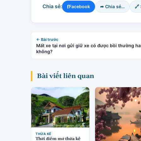
f
Chia sẻ:
Facebook
➦ Chia sẻ…
🔗
← Bài trước
Mất xe tại nơi gửi giữ xe có được bồi thường ha
không?
Bài viết liên quan
THỪA KẾ
Thời điểm mở thừa kế