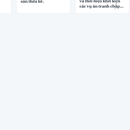
và thời hiệu khởi kiện
sản thừa kế.
các vụ án tranh chấp
chia di sản thừa kế