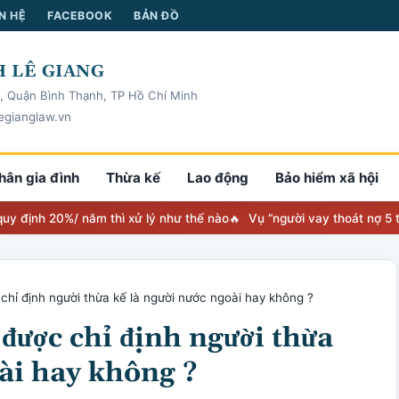
N HỆ
FACEBOOK
BẢN ĐỒ
 LÊ GIANG
, Quận Bình Thạnh, TP Hồ Chí Minh
egianglaw.vn
hân gia đình
Thừa kế
Lao động
Bảo hiểm xã hội
h 20%/ năm thì xử lý như thế nào
Vụ “người vay thoát nợ 5 tỷ” toà
chỉ định người thừa kế là người nước ngoài hay không ?
 được chỉ định người thừa
oài hay không ?