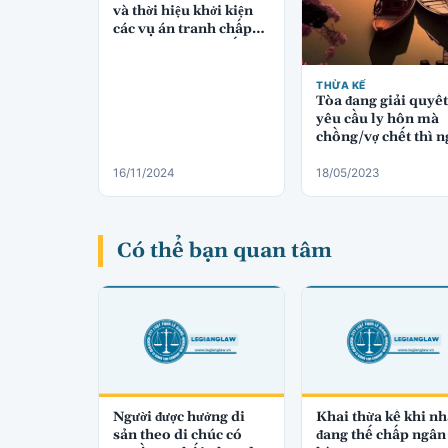
và thời hiệu khởi kiện
các vụ án tranh chấp
chia di sản thừa kế
THỪA KẾ
Tòa đang giải quyết
yêu cầu ly hôn mà
chồng/vợ chết thì n
còn lại có được thừa
di sản thừa kế hay
16/11/2024
18/05/2023
không?
Có thể bạn quan tâm
Người được hưởng di
Khai thừa kế khi n
sản theo di chúc có
đang thế chấp ngân