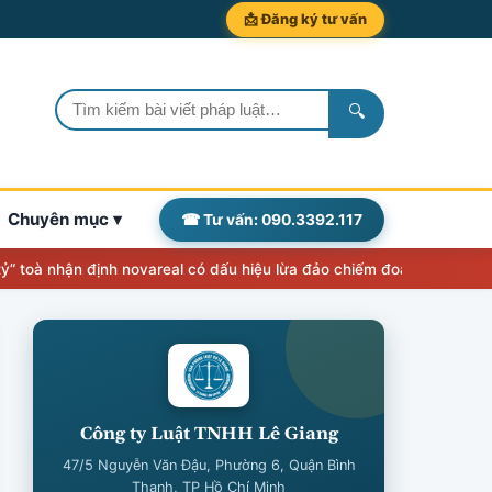
📩 Đăng ký tư vấn
🔍
Chuyên mục ▾
☎ Tư vấn: 090.3392.117
 nhận định novareal có dấu hiệu lừa đảo chiếm đoạt tài sản
Thẩm qu
Công ty Luật TNHH Lê Giang
47/5 Nguyễn Văn Đậu, Phường 6, Quận Bình
Thạnh, TP Hồ Chí Minh