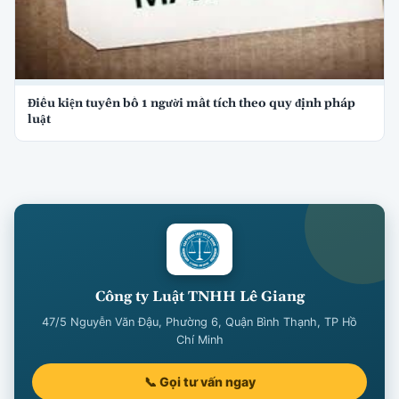
Điều kiện tuyên bố 1 người mất tích theo quy định pháp
luật
Công ty Luật TNHH Lê Giang
47/5 Nguyễn Văn Đậu, Phường 6, Quận Bình Thạnh, TP Hồ
Chí Minh
📞 Gọi tư vấn ngay