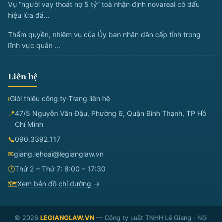
Vụ “người vay thoát nợ 5 tỷ” toà nhận định novareal có dấu
hiệu lừa đả…
Thẩm quyền, nhiệm vụ của Ủy ban nhân dân cấp tỉnh trong
lĩnh vực quản …
Liên hệ
ℹ
Giới thiệu công ty
·
Trang liên hệ
📍
47/5 Nguyễn Văn Đậu, Phường 6, Quận Bình Thạnh, TP Hồ
Chí Minh
📞
090.3392.117
✉
giang.lehoai@legianglaw.vn
🕐
Thứ 2 – Thứ 7: 8:00 – 17:30
🗺
Xem bản đồ chỉ đường →
© 2026
LEGIANGLAW.VN
— Công ty Luật TNHH Lê Giang · Nội