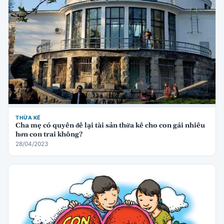
THỪA KẾ
Cha mẹ có quyền để lại tài sản thừa kế cho con gái nhiều
hơn con trai không?
28/04/2023