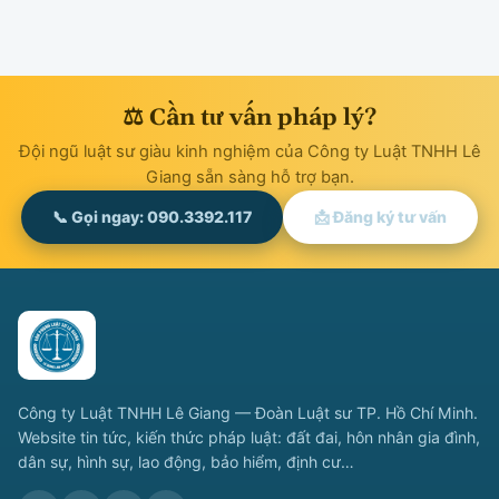
⚖ Cần tư vấn pháp lý?
Đội ngũ luật sư giàu kinh nghiệm của Công ty Luật TNHH Lê
Giang sẵn sàng hỗ trợ bạn.
📞 Gọi ngay: 090.3392.117
📩 Đăng ký tư vấn
Công ty Luật TNHH Lê Giang — Đoàn Luật sư TP. Hồ Chí Minh.
Website tin tức, kiến thức pháp luật: đất đai, hôn nhân gia đình,
dân sự, hình sự, lao động, bảo hiểm, định cư…