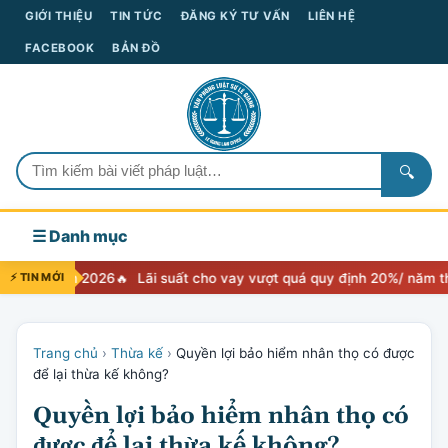
GIỚI THIỆU
TIN TỨC
ĐĂNG KÝ TƯ VẤN
LIÊN HỆ
FACEBOOK
BẢN ĐỒ
🔍
☰ Danh mục
 2026
⚡ TIN MỚI
Lãi suất cho vay vượt quá quy định 20%/ năm thì xử lý như 
Trang chủ
›
Thừa kế
›
Quyền lợi bảo hiểm nhân thọ có được
để lại thừa kế không?
Quyền lợi bảo hiểm nhân thọ có
được để lại thừa kế không?