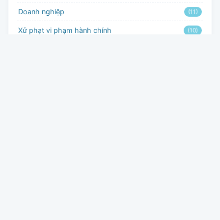
Doanh nghiệp
(11)
Xử phạt vi phạm hành chính
(10)
⚖ Cần tư vấn pháp lý?
Đội ngũ luật sư giàu kinh nghiệm của Công ty Luật TNHH Lê
Giang sẵn sàng hỗ trợ bạn.
📞 Gọi ngay: 090.3392.117
📩 Đăng ký tư vấn