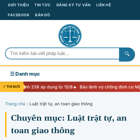
GIỚI THIỆU
TIN TỨC
ĐĂNG KÝ TƯ VẤN
LIÊN HỆ
FACEBOOK
BẢN ĐỒ
🔍
☰ Danh mục
hị định 238 áp dụng từ 15/8
⚡ TIN MỚI
Bảo lãnh vợ chồng định cư Mỹ: Lộ trình
Trang chủ
›
Luật trật tự, an toan giao thông
Chuyên mục: Luật trật tự, an
toan giao thông