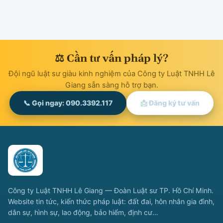
⚖ Cần tư vấn pháp lý?
Đội ngũ luật sư giàu kinh nghiệm của Công ty Luật TNHH Lê
Giang sẵn sàng hỗ trợ bạn.
📞 Gọi ngay: 090.3392.117
📩 Đăng ký tư vấn
Công ty Luật TNHH Lê Giang — Đoàn Luật sư TP. Hồ Chí Minh.
Website tin tức, kiến thức pháp luật: đất đai, hôn nhân gia đình,
dân sự, hình sự, lao động, bảo hiểm, định cư…