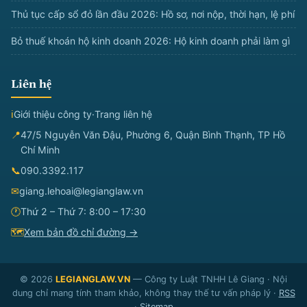
Thủ tục cấp sổ đỏ lần đầu 2026: Hồ sơ, nơi nộp, thời hạn, lệ phí
Bỏ thuế khoán hộ kinh doanh 2026: Hộ kinh doanh phải làm gì
Liên hệ
ℹ
Giới thiệu công ty
·
Trang liên hệ
📍
47/5 Nguyễn Văn Đậu, Phường 6, Quận Bình Thạnh, TP Hồ
Chí Minh
📞
090.3392.117
✉
giang.lehoai@legianglaw.vn
🕐
Thứ 2 – Thứ 7: 8:00 – 17:30
🗺
Xem bản đồ chỉ đường →
© 2026
LEGIANGLAW.VN
— Công ty Luật TNHH Lê Giang · Nội
dung chỉ mang tính tham khảo, không thay thế tư vấn pháp lý ·
RSS
·
Sitemap