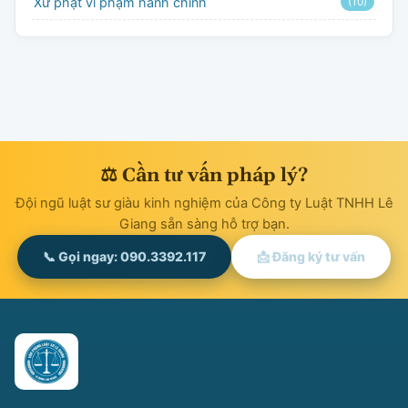
Xử phạt vi phạm hành chính
(10)
⚖ Cần tư vấn pháp lý?
Đội ngũ luật sư giàu kinh nghiệm của Công ty Luật TNHH Lê
Giang sẵn sàng hỗ trợ bạn.
📞 Gọi ngay: 090.3392.117
📩 Đăng ký tư vấn