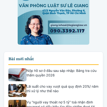
Bài mới nhất
Nộp hồ sơ ở đâu sau sáp nhập: Bảng tra cứu
thẩm quyền 2026
Lãi suất cho vay vượt quá quy định 20%/ năm
thì xử lý như thế nào
Vụ “người vay thoát nợ 5 tỷ” toà nhận định
novareal có dấu hiệu lừa đảo chiếm đoạt tài