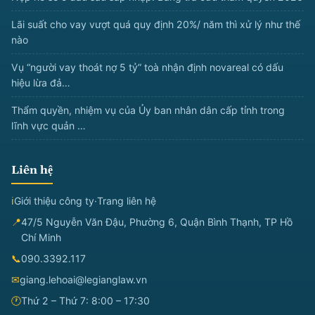
Lãi suất cho vay vượt quá quy định 20%/ năm thì xử lý như thế
nào
Vụ “người vay thoát nợ 5 tỷ” toà nhận định novareal có dấu
hiệu lừa đả…
Thẩm quyền, nhiệm vụ của Ủy ban nhân dân cấp tỉnh trong
lĩnh vực quản …
Liên hệ
ℹ
Giới thiệu công ty
·
Trang liên hệ
📍
47/5 Nguyễn Văn Đậu, Phường 6, Quận Bình Thạnh, TP Hồ
Chí Minh
📞
090.3392.117
✉
giang.lehoai@legianglaw.vn
🕐
Thứ 2 – Thứ 7: 8:00 – 17:30