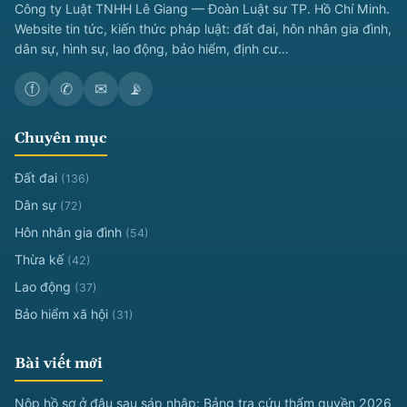
Công ty Luật TNHH Lê Giang — Đoàn Luật sư TP. Hồ Chí Minh.
Website tin tức, kiến thức pháp luật: đất đai, hôn nhân gia đình,
dân sự, hình sự, lao động, bảo hiểm, định cư…
ⓕ
✆
✉
📡
Chuyên mục
Đất đai
(136)
Dân sự
(72)
Hôn nhân gia đình
(54)
Thừa kế
(42)
Lao động
(37)
Bảo hiểm xã hội
(31)
Bài viết mới
Nộp hồ sơ ở đâu sau sáp nhập: Bảng tra cứu thẩm quyền 2026