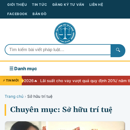
GIỚI THIỆU
TIN TỨC
ĐĂNG KÝ TƯ VẤN
LIÊN HỆ
FACEBOOK
BẢN ĐỒ
🔍
☰ Danh mục
m quyền 2026
⚡ TIN MỚI
Lãi suất cho vay vượt quá quy định 20%/ năm thì xử 
Trang chủ
›
Sở hữu trí tuệ
Chuyên mục: Sở hữu trí tuệ